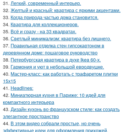
31.
Легкий, современный интерьер.
32.
Желтый и красный: квартира с яркими акцентами.
33.
Когда природа частью дома становится.
34.
Квартира для коллекционеров.
35.
Всё и сразу - на 33 квадратах.
36.
Светлый минимализм: квартира без лишнего.
37.
Правильная отделка стен гипсокартоном в
деревянном доме: пошаговое руководство
38.
Петербургская квартира в духе Ikea 60-х.
39.
Гармония и уют в небольшой евродвушке.
40.
Мастер-класс: как работать с трафаретом плитки
15х15
41.
Headlines:
42.
Миниатюрная кухня в Париже: 10 идей для
компактного интерьера
43.
Дизайн кухонь во французском стиле: как создать
элегантное пространство
44.
В этом видео собрали простые, но очень
эффективные идеи для оформления прихожей.