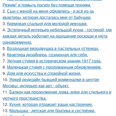
Режим" и помыть посуду без помощи техники.
2.
Сын с женой на меня обиделись - и всё из-за
квартиры, которая досталась мне от бабушки.
3.
Кремовая спальня для молодой девушки.
4.
Эстетичный интерьер небольшой кухни - гостиной, где
каждая деталь работает на ощущение роскоши и уюта
одновременно.
5.
Воздушная евродвушка в пастельных оттенках.
6.
Квартира дизайнера, созданная для себя.
7.
Уютная студия в историческом здании 1917 года.
8.
Маленькая студия с продуманным обновлением.
9.
Дом для искусства и спокойной жизни.
10.
Яркий редизайн бывшей коммуналки в центре
Москвы: интерьер как арт - объект.
11.
Балкон как продолжение дома: идеи для стильного и
уютного пространства.
12.
Кухня, которая отражает ваше настроение.
13.
Малышка - детская для братика и сестрёнки.