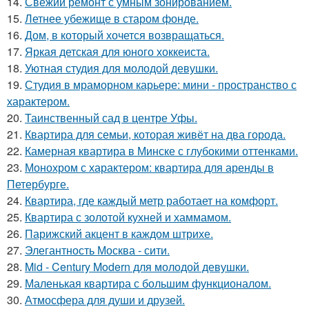
14.
Свежий ремонт с умным зонированием.
15.
Летнее убежище в старом фонде.
16.
Дом, в который хочется возвращаться.
17.
Яркая детская для юного хоккеиста.
18.
Уютная студия для молодой девушки.
19.
Студия в мраморном карьере: мини - пространство с
характером.
20.
Таинственный сад в центре Уфы.
21.
Квартира для семьи, которая живёт на два города.
22.
Камерная квартира в Минске с глубокими оттенками.
23.
Монохром с характером: квартира для аренды в
Петербурге.
24.
Квартира, где каждый метр работает на комфорт.
25.
Квартира с золотой кухней и хаммамом.
26.
Парижский акцент в каждом штрихе.
27.
Элегантность Москва - сити.
28.
Mid - Century Modern для молодой девушки.
29.
Маленькая квартира с большим функционалом.
30.
Атмосфера для души и друзей.