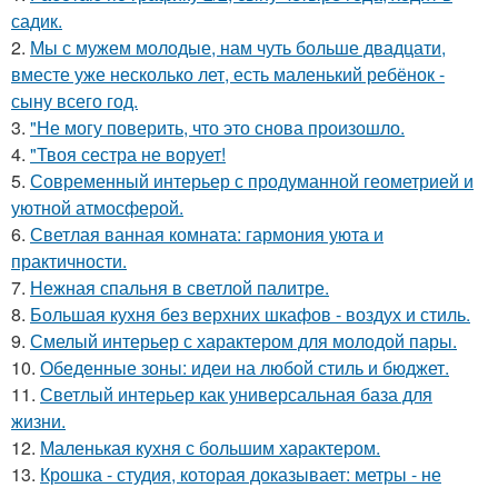
садик.
2.
Мы с мужем молодые, нам чуть больше двадцати,
вместе уже несколько лет, есть маленький ребёнок -
сыну всего год.
3.
"Не могу поверить, что это снова произошло.
4.
"Твоя сестра не ворует!
5.
Современный интерьер с продуманной геометрией и
уютной атмосферой.
6.
Светлая ванная комната: гармония уюта и
практичности.
7.
Нежная спальня в светлой палитре.
8.
Большая кухня без верхних шкафов - воздух и стиль.
9.
Смелый интерьер с характером для молодой пары.
10.
Обеденные зоны: идеи на любой стиль и бюджет.
11.
Светлый интерьер как универсальная база для
жизни.
12.
Маленькая кухня с большим характером.
13.
Крошка - студия, которая доказывает: метры - не