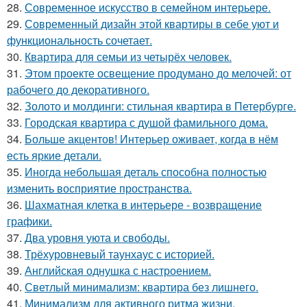
28.
Современное искусство в семейном интерьере.
29.
Современный дизайн этой квартиры в себе уют и
функциональность сочетает.
30.
Квартира для семьи из четырёх человек.
31.
Этом проекте освещение продумано до мелочей: от
рабочего до декоративного.
32.
Золото и молдинги: стильная квартира в Петербурге.
33.
Городская квартира с душой фамильного дома.
34.
Больше акцентов! Интерьер оживает, когда в нём
есть яркие детали.
35.
Иногда небольшая деталь способна полностью
изменить восприятие пространства.
36.
Шахматная клетка в интерьере - возвращение
графики.
37.
Два уровня уюта и свободы.
38.
Трёхуровневый таунхаус с историей.
39.
Английская однушка с настроением.
40.
Светлый минимализм: квартира без лишнего.
41.
Минимализм для активного ритма жизни.