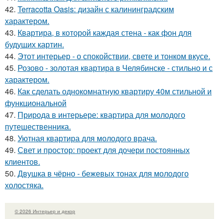
42.
Terracotta Oasis: дизайн с калининградским
характером.
43.
Квартира, в которой каждая стена - как фон для
будущих картин.
44.
Этот интерьер - о спокойствии, свете и тонком вкусе.
45.
Розово - золотая квартира в Челябинске - стильно и с
характером.
46.
Как сделать однокомнатную квартиру 40м стильной и
функциональной
47.
Природа в интерьере: квартира для молодого
путешественника.
48.
Уютная квартира для молодого врача.
49.
Свет и простор: проект для дочери постоянных
клиентов.
50.
Двушка в чёрно - бежевых тонах для молодого
холостяка.
© 2026 Интерьер и декор