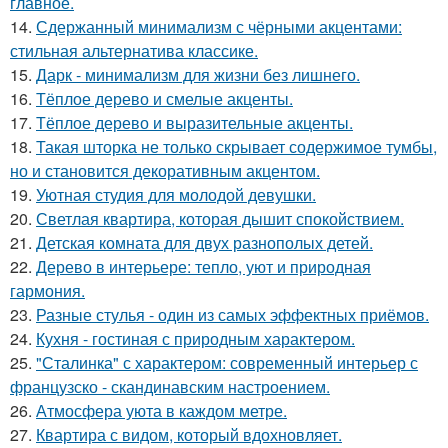
главное.
14.
Сдержанный минимализм с чёрными акцентами:
стильная альтернатива классике.
15.
Дарк - минимализм для жизни без лишнего.
16.
Тёплое дерево и смелые акценты.
17.
Тёплое дерево и выразительные акценты.
18.
Такая шторка не только скрывает содержимое тумбы,
но и становится декоративным акцентом.
19.
Уютная студия для молодой девушки.
20.
Светлая квартира, которая дышит спокойствием.
21.
Детская комната для двух разнополых детей.
22.
Дерево в интерьере: тепло, уют и природная
гармония.
23.
Разные стулья - один из самых эффектных приёмов.
24.
Кухня - гостиная с природным характером.
25.
"Сталинка" с характером: современный интерьер с
французско - скандинавским настроением.
26.
Атмосфера уюта в каждом метре.
27.
Квартира с видом, который вдохновляет.