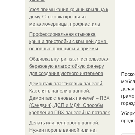
Узел примыкания крыши крыльца к
дому. Стыковка крыши из
металлочерпицы, профнастила
Профессиональная стыковка
крыши пристройки с крышей дома:
основные принципы и приемы
Обшивка внутри: как я использовал
березовую влагостойкую фанеру
Поско
для создания уютного интерьера
мебел
Демонтаж пластиковых панелей.
делая
Как снять панели в ванной.
грамо
Демонтаж стеновых панелей – ПВХ
гораз
(Сэндвич), ДСП и МДФ. Способы
Уборк
крепления ПВХ панелей на потолок
продв
Делать или нет порог в ванной.
Нужен порог в ванной или нет