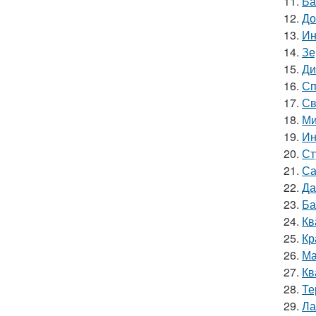
11.
Ба
12.
До
13.
Ин
14.
Зе
15.
Ди
16.
Сп
17.
Св
18.
Ми
19.
Ин
20.
Ст
21.
Са
22.
Да
23.
Ба
24.
Кв
25.
Кр
26.
Ма
27.
Кв
28.
Те
29.
Ла