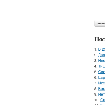
читат
Пос
1.
В 2
2.
Два
3.
Ино
4.
Тиш
5.
Све
6.
Евр
7.
Ист
8.
Бох
9.
Инт
10.
Сп