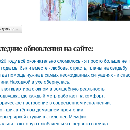
ь дальше →
ледние обновления на сайте:
020 году всё окончательно сломалось - я просто больше не 
 года мы были вместе - любовь, страсть, планы на свадьбу.
гда помощь нужна в самых неожиданных ситуациях - и спас
ина Находкой в ухе обернулась.
тлая квартира с окном в волшебную реальность.
одвушка, где каждый метр работает на комфорт.
орическое настроение в современном исполнении.
о - шик в тёплом домашнем прочтении.
ерьер яркой студии в стиле нео Мемфис.
альня, в которую влюбляешься с первого взгляда.