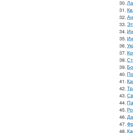
30.
Ла
31.
Кв
32.
Ан
33.
Эт
34.
Ин
35.
Ин
36.
Ую
37.
Ко
38.
Ст
39.
Бо
40.
По
41.
Ка
42.
Тр
43.
Св
44.
Па
45.
Ро
46.
Да
47.
Фр
48.
Ка