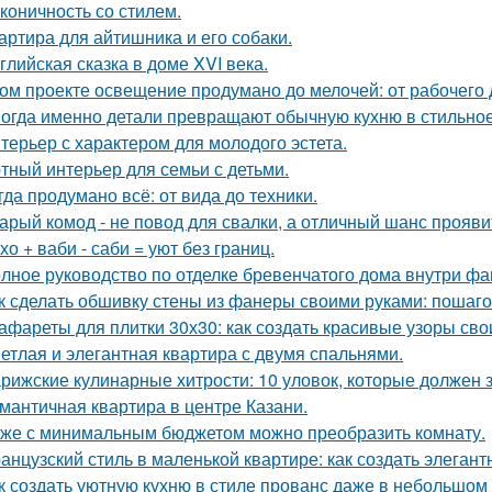
коничность со стилем.
артира для айтишника и его собаки.
глийская сказка в доме XVI века.
ом проекте освещение продумано до мелочей: от рабочего 
огда именно детали превращают обычную кухню в стильное
терьер с характером для молодого эстета.
тный интерьер для семьи с детьми.
гда продумано всё: от вида до техники.
арый комод - не повод для свалки, а отличный шанс прояв
хо + ваби - саби = уют без границ.
лное руководство по отделке бревенчатого дома внутри ф
к сделать обшивку стены из фанеры своими руками: пошаг
афареты для плитки 30х30: как создать красивые узоры св
етлая и элегантная квартира с двумя спальнями.
рижские кулинарные хитрости: 10 уловок, которые должен 
мантичная квартира в центре Казани.
же с минимальным бюджетом можно преобразить комнату.
анцузский стиль в маленькой квартире: как создать элеган
к создать уютную кухню в стиле прованс даже в небольшом