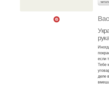
читат
Вас
Укр
рук
Иногд
покра
если 
Тебе 
угова
деле 
вмеша