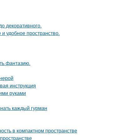
до декоративного.
 и удобное пространство.
ить фантазию.
анерой
овая инструкция
оими руками
знать каждый гурман
тность в компактном пространстве
 пространстве