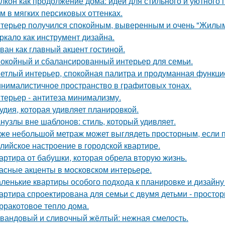
лкон как продолжение дома: идеи для стильного и уютного 
м в мягких персиковых оттенках.
терьер получился спокойным, выверенным и очень "Жилым
ркало как инструмент дизайна.
ван как главный акцент гостиной.
окойный и сбалансированный интерьер для семьи.
етлый интерьер, спокойная палитра и продуманная функцио
нималистичное пространство в графитовых тонах.
терьер - антитеза минимализму.
удия, которая удивляет планировкой.
нузлы вне шаблонов: стиль, который удивляет.
же небольшой метраж может выглядеть просторным, если п
лийское настроение в городской квартире.
артира от бабушки, которая обрела вторую жизнь.
асные акценты в московском интерьере.
ленькие квартиры особого подхода к планировке и дизайну
артира спроектирована для семьи с двумя детьми - простор
рракотовое тепло дома.
вандовый и сливочный жёлтый: нежная смелость.