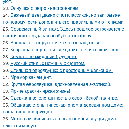
уют.
23.
Однушка с ретро - настроением.
24.
Бежевый цвет давно стал классикой, но заигрывает
по-новому, если дополнить его правильными оттенками.
25.
Современный винтаж. Здесь прошлое встречается с
настоящим, создавая особую атмосферу.
26.
Ванная, в которую хочется возвращаться.
27.
Квартира с террасой, где царит свет и спокойствие.
28.
Комната в ожидании будущего.
29.
Русский стиль с нежным акцентом.
30.
Стильная евродвушка с просторным балконом.
31.
Мрамор как акцент.
32.
Крутая евродвушка, вдохновлённая экзотикой.
33.
Яркие краски - яркая жизнь!
34.
Сдержанная элегантность в серо - белой палитре.
35.
Обшиваю стены гипсокартоном в деревянном доме:
пошаговая инструкция
36.
Можно ли обшивать стены фанерой внутри дома:
плюсы и минусы