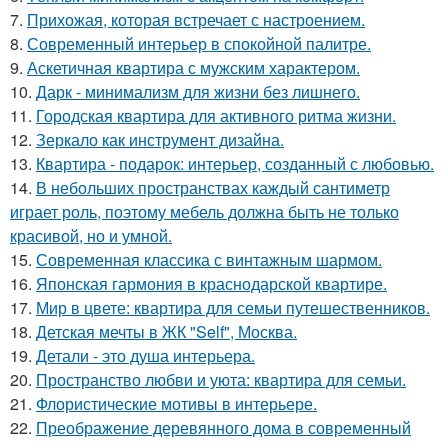
7.
Прихожая, которая встречает с настроением.
8.
Современный интерьер в спокойной палитре.
9.
Аскетичная квартира с мужским характером.
10.
Дарк - минимализм для жизни без лишнего.
11.
Городская квартира для активного ритма жизни.
12.
Зеркало как инструмент дизайна.
13.
Квартира - подарок: интерьер, созданный с любовью.
14.
В небольших пространствах каждый сантиметр
играет роль, поэтому мебель должна быть не только
красивой, но и умной.
15.
Современная классика с винтажным шармом.
16.
Японская гармония в краснодарской квартире.
17.
Мир в цвете: квартира для семьи путешественников.
18.
Детская мечты в ЖК "Self", Москва.
19.
Детали - это душа интерьера.
20.
Пространство любви и уюта: квартира для семьи.
21.
Флористические мотивы в интерьере.
22.
Преображение деревянного дома в современный