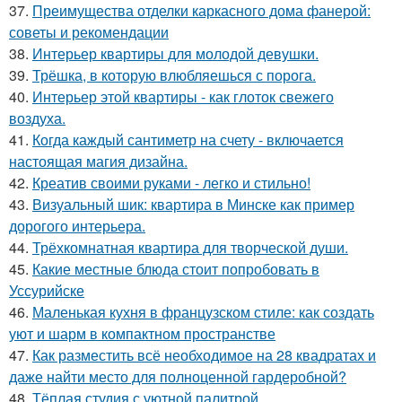
37.
Преимущества отделки каркасного дома фанерой:
советы и рекомендации
38.
Интерьер квартиры для молодой девушки.
39.
Трёшка, в которую влюбляешься с порога.
40.
Интерьер этой квартиры - как глоток свежего
воздуха.
41.
Когда каждый сантиметр на счету - включается
настоящая магия дизайна.
42.
Креатив своими руками - легко и стильно!
43.
Визуальный шик: квартира в Минске как пример
дорогого интерьера.
44.
Трёхкомнатная квартира для творческой души.
45.
Какие местные блюда стоит попробовать в
Уссурийске
46.
Маленькая кухня в французском стиле: как создать
уют и шарм в компактном пространстве
47.
Как разместить всё необходимое на 28 квадратах и
даже найти место для полноценной гардеробной?
48.
Тёплая студия с уютной палитрой.