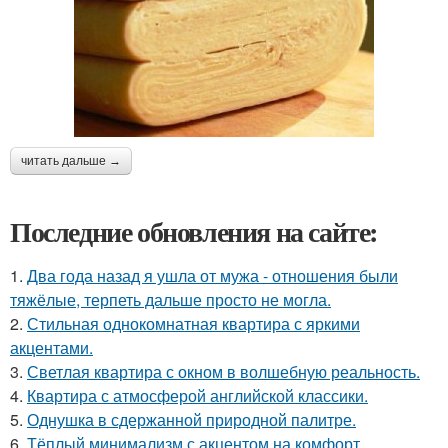
читать дальше →
Последние обновления на сайте:
1.
Два года назад я ушла от мужа - отношения были
тяжёлые, терпеть дальше просто не могла.
2.
Стильная однокомнатная квартира с яркими
акцентами.
3.
Светлая квартира с окном в волшебную реальность.
4.
Квартира с атмосферой английской классики.
5.
Однушка в сдержанной природной палитре.
6.
Тёплый минимализм с акцентом на комфорт.