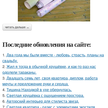
читать дальше →
Последние обновления на сайте:
1.
Два года мы были вместе - любовь, страсть, планы на
свадьбу.
2.
Жил я тогда в обычной хрущёвке, и как-то раз нас
одолели тараканы.
3.
Двадцать семь лет, своя квартира, диплом, работа
мечты и предложение руки и сердца.
4.
Тишина Находкой в ухе обернулась.
5.
Светлая хрущёвка с ощущением простора.
6.
Авторский интерьер для стилиста звезд.
7.
Светлая квартира - оазис с элементами экостиля.