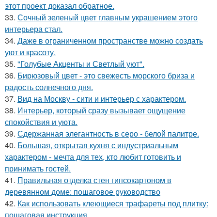
этот проект доказал обратное.
33.
Сочный зеленый цвет главным украшением этого
интерьера стал.
34.
Даже в ограниченном пространстве можно создать
уют и красоту.
35.
"Голубые Акценты и Светлый уют".
36.
Бирюзовый цвет - это свежесть морского бриза и
радость солнечного дня.
37.
Вид на Москву - сити и интерьер с характером.
38.
Интерьер, который сразу вызывает ощущение
спокойствия и уюта.
39.
Сдержанная элегантность в серо - белой палитре.
40.
Большая, открытая кухня с индустриальным
характером - мечта для тех, кто любит готовить и
принимать гостей.
41.
Правильная отделка стен гипсокартоном в
деревянном доме: пошаговое руководство
42.
Как использовать клеющиеся трафареты под плитку:
пошаговая инструкция