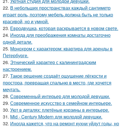
21.
Уютная студия для молодой девушки.
22.
В небольших пространствах каждый сантиметр
играет роль, поэтому мебель должна быть не только
красивой, но и умной.
23.
Евродвушка, которая раскрывается в новом свете.
24.
Иногда для преображения комнаты достаточно
одной детали.
25.
Монохром с характером: квартира для аренды в
Петербурге.
26.
Этнический характер с калининградским
настроением.
27.
Такое решение создаёт ощущение лёгкости и
простора, превращая спальню в место, где хочется
мечтать.
28.
Современный интерьер для молодой девушки.
29.
Современное искусство в семейном интерьере.
30.
Уют в деталях: плетёные корзины в интерьере.
31.
Mid - Century Modern для молодой девушки.
32.
Иногда кажется, что на ремонт кухни уйдут годы, но