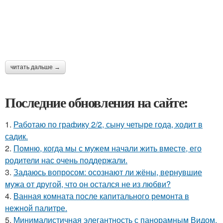
читать дальше →
Последние обновления на сайте:
1.
Работаю по графику 2/2, сыну четыре года, ходит в
садик.
2.
Помню, когда мы с мужем начали жить вместе, его
родители нас очень поддержали.
3.
Задаюсь вопросом: осознают ли жёны, вернувшие
мужа от другой, что он остался не из любви?
4.
Ванная комната после капитального ремонта в
нежной палитре.
5.
Минималистичная элегантность с панорамным Видом.