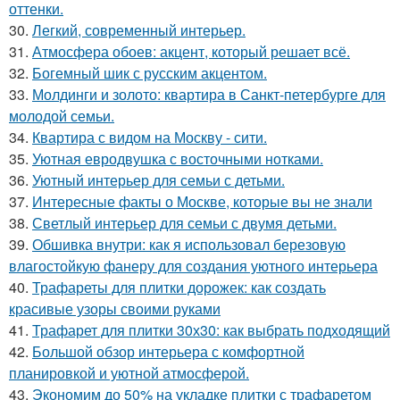
оттенки.
30.
Легкий, современный интерьер.
31.
Атмосфера обоев: акцент, который решает всё.
32.
Богемный шик с русским акцентом.
33.
Молдинги и золото: квартира в Санкт-петербурге для
молодой семьи.
34.
Квартира с видом на Москву - сити.
35.
Уютная евродвушка с восточными нотками.
36.
Уютный интерьер для семьи с детьми.
37.
Интересные факты о Москве, которые вы не знали
38.
Светлый интерьер для семьи с двумя детьми.
39.
Обшивка внутри: как я использовал березовую
влагостойкую фанеру для создания уютного интерьера
40.
Трафареты для плитки дорожек: как создать
красивые узоры своими руками
41.
Трафарет для плитки 30х30: как выбрать подходящий
42.
Большой обзор интерьера с комфортной
планировкой и уютной атмосферой.
43.
Экономим до 50% на укладке плитки с трафаретом