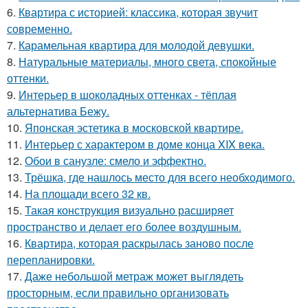
6.
Квартира с историей: классика, которая звучит
современно.
7.
Карамельная квартира для молодой девушки.
8.
Натуральные материалы, много света, спокойные
оттенки.
9.
Интерьер в шоколадных оттенках - тёплая
альтернатива Бежу.
10.
Японская эстетика в московской квартире.
11.
Интерьер с характером в доме конца XIX века.
12.
Обои в санузле: смело и эффектно.
13.
Трёшка, где нашлось место для всего необходимого.
14.
На площади всего 32 кв.
15.
Такая конструкция визуально расширяет
пространство и делает его более воздушным.
16.
Квартира, которая раскрылась заново после
перепланировки.
17.
Даже небольшой метраж может выглядеть
просторным, если правильно организовать