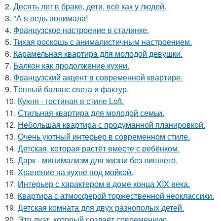
2.
Десять лет в браке, дети, всё как у людей.
3.
"А я ведь понимала!
4.
Французское настроение в сталинке.
5.
Тихая роскошь с анималистичным настроением.
6.
Карамельная квартира для молодой девушки.
7.
Балкон как продолжение кухни.
8.
Французский акцент в современной квартире.
9.
Тёплый баланс света и фактур.
10.
Кухня - гостиная в стиле Loft.
11.
Стильная квартира для молодой семьи.
12.
Небольшая квартира с продуманной планировкой.
13.
Очень уютный интерьер в современном стиле.
14.
Детская, которая растёт вместе с ребёнком.
15.
Дарк - минимализм для жизни без лишнего.
16.
Хранение на кухне под мойкой.
17.
Интерьер с характером в доме конца XIX века.
18.
Квартира с атмосферой торжественной неоклассики.
19.
Детская комната для двух разнополых детей.
20.
Это дуэт, который создаёт современную,