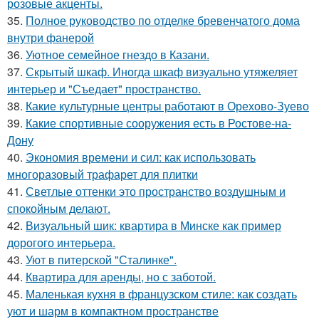
розовые акценты.
35.
Полное руководство по отделке бревенчатого дома
внутри фанерой
36.
Уютное семейное гнездо в Казани.
37.
Скрытый шкаф. Иногда шкаф визуально утяжеляет
интерьер и "Съедает" пространство.
38.
Какие культурные центры работают в Орехово-Зуево
39.
Какие спортивные сооружения есть в Ростове-на-
Дону
40.
Экономия времени и сил: как использовать
многоразовый трафарет для плитки
41.
Светлые оттенки это пространство воздушным и
спокойным делают.
42.
Визуальный шик: квартира в Минске как пример
дорогого интерьера.
43.
Уют в питерской "Сталинке".
44.
Квартира для аренды, но с заботой.
45.
Маленькая кухня в французском стиле: как создать
уют и шарм в компактном пространстве