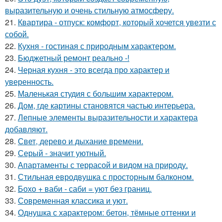
выразительную и очень стильную атмосферу.
21.
Квартира - отпуск: комфорт, который хочется увезти с
собой.
22.
Кухня - гостиная с природным характером.
23.
Бюджетный ремонт реально -!
24.
Черная кухня - это всегда про характер и
уверенность.
25.
Маленькая студия с большим характером.
26.
Дом, где картины становятся частью интерьера.
27.
Лепные элементы выразительности и характера
добавляют.
28.
Свет, дерево и дыхание времени.
29.
Серый - значит уютный.
30.
Апартаменты с террасой и видом на природу.
31.
Стильная евродвушка с просторным балконом.
32.
Бохо + ваби - саби = уют без границ.
33.
Современная классика и уют.
34.
Однушка с характером: бетон, тёмные оттенки и