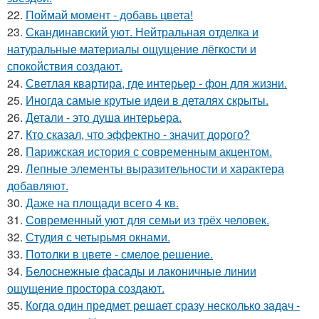
22.
Поймай момент - добавь цвета!
23.
Скандинавский уют. Нейтральная отделка и
натуральные материалы ощущение лёгкости и
спокойствия создают.
24.
Светлая квартира, где интерьер - фон для жизни.
25.
Иногда самые крутые идеи в деталях скрыты.
26.
Детали - это душа интерьера.
27.
Кто сказал, что эффектно - значит дорого?
28.
Парижская история с современным акцентом.
29.
Лепные элементы выразительности и характера
добавляют.
30.
Даже на площади всего 4 кв.
31.
Современный уют для семьи из трёх человек.
32.
Студия с четырьмя окнами.
33.
Потолки в цвете - смелое решение.
34.
Белоснежные фасады и лаконичные линии
ощущение простора создают.
35.
Когда один предмет решает сразу несколько задач -