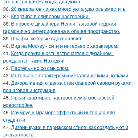
это настоящая Находка для дома.
36.
20 квадратов - и как много уюта удалось вместить!
37.
Квартира в сливовом настроении.
38.
В проекте дизайнера Нелли Гаязовой лоджия
гармонично интегрирована в общее пространство.
39.
Шкафы, которые вдохновляют.
40.
Вид на Москву - сити и интерьер с характером.
41.
Когда практичность встречается с дизайном -
рождаются такие Находки!
42.
Пастель - но со смыслом.
43.
Интерьер с характером и металлическими нотками.
44.
Декоративная отделка стен фанерой своими руками:
пошаговая инструкция
45.
Яркая квартира с настроением в московской
новостройке.
46.
Изумруд и мрамор: эффектный интерьер для
студентки.
47.
Дизайн кухни в парижском стиле: как создать уют и
элегантность