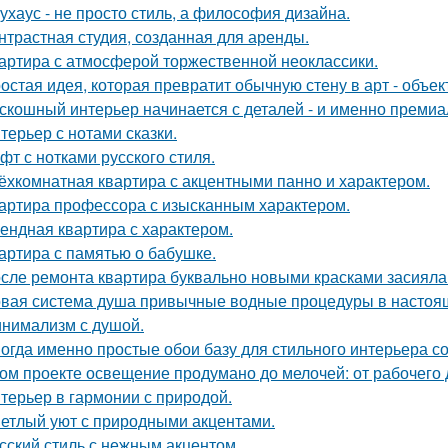
ухаус - не просто стиль, а философия дизайна.
нтрастная студия, созданная для аренды.
артира с атмосферой торжественной неоклассики.
остая идея, которая превратит обычную стену в арт - объек
скошный интерьер начинается с деталей - и именно премиа
терьер с нотами сказки.
фт с нотками русского стиля.
ёхкомнатная квартира с акцентными панно и характером.
артира профессора с изысканным характером.
ендная квартира с характером.
артира с памятью о бабушке.
сле ремонта квартира буквально новыми красками засияла
вая система душа привычные водные процедуры в настоя
нимализм с душой.
огда именно простые обои базу для стильного интерьера с
ом проекте освещение продумано до мелочей: от рабочего 
терьер в гармонии с природой.
етлый уют с природными акцентами.
сский стиль с нежным акцентом.