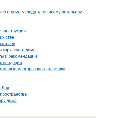
но они могут задать тон всему интерьеру.
я инструкция
их стен
жителей
я каркасного дома
еты и рекомендации
екомендации
 помощью многоразового пластика.
о Дня
 пространстве
еру дома