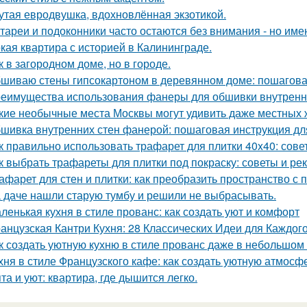
утая евродвушка, вдохновлённая экзотикой.
тареи и подоконники часто остаются без внимания - но имен
кая квартира с историей в Калининграде.
к в загородном доме, но в городе.
шиваю стены гипсокартоном в деревянном доме: пошагова
еимущества использования фанеры для обшивки внутренн
кие необычные места Москвы могут удивить даже местных 
шивка внутренних стен фанерой: пошаговая инструкция дл
к правильно использовать трафарет для плитки 40x40: сов
к выбрать трафареты для плитки под покраску: советы и р
афарет для стен и плитки: как преобразить пространство с
 даче нашли старую тумбу и решили не выбрасывать.
ленькая кухня в стиле прованс: как создать уют и комфорт
анцузская Кантри Кухня: 28 Классических Идеи для Каждог
к создать уютную кухню в стиле прованс даже в небольшом
хня в стиле Французского кафе: как создать уютную атмосф
та и уют: квартира, где дышится легко.