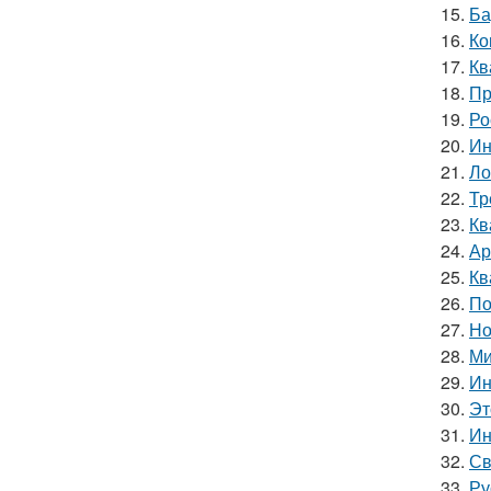
15.
Ба
16.
Ко
17.
Кв
18.
Пр
19.
Ро
20.
Ин
21.
Ло
22.
Тр
23.
Кв
24.
Ар
25.
Кв
26.
По
27.
Но
28.
Ми
29.
Ин
30.
Эт
31.
Ин
32.
Св
33.
Ру