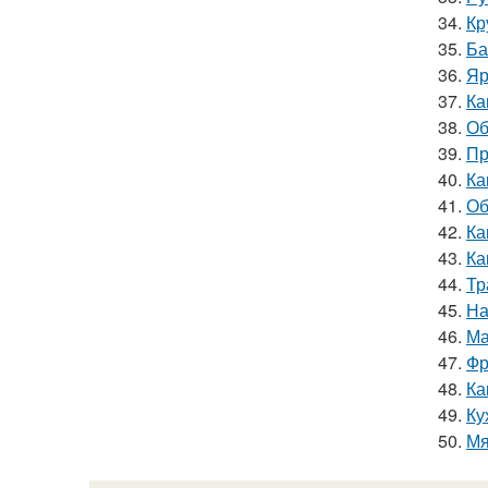
34.
Кр
35.
Ба
36.
Яр
37.
Ка
38.
Об
39.
Пр
40.
Ка
41.
Об
42.
Ка
43.
Ка
44.
Тр
45.
На
46.
Ма
47.
Фр
48.
Ка
49.
Ку
50.
Мя