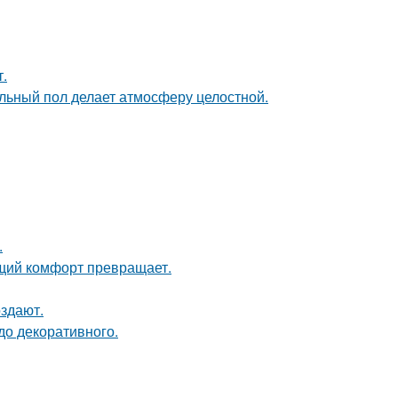
т.
льный пол делает атмосферу целостной.
.
щий комфорт превращает.
оздают.
до декоративного.