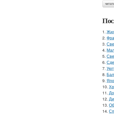
читат
Пос
1.
Жил
2.
Фра
3.
Све
4.
Мал
5.
Све
6.
Сде
7.
Уют
8.
Бал
9.
Япо
10.
Хр
11.
До
12.
Ди
13.
Об
14.
Сп