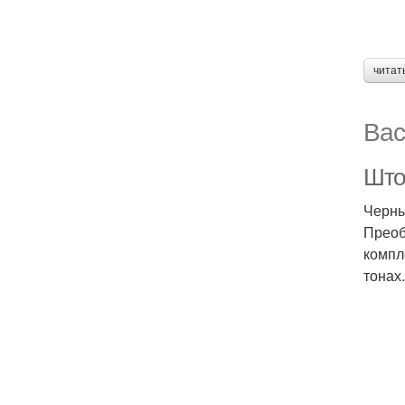
читат
Вас
Што
Черны
Преоб
компл
тонах.