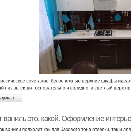
лассическое сочетание: белоснежные верхние шкафы идеал
й низ выглядит основательно и солидно, а светлый верх пр
ь дальше →
т ваниль это, какой. Оформление интерь
ок ванили подходит как для базового тона отделки, так и дл