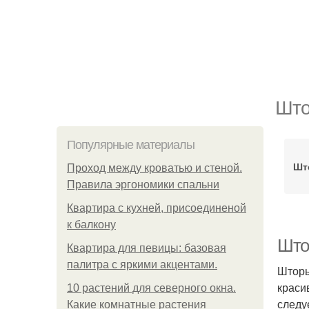
Што
Популярные материалы
Шт
Проход между кроватью и стеной.
Правила эргономики спальни
Квартира с кухней, присоединеной
к балкону
Што
Квартира для певицы: базовая
палитра с яркими акцентами.
Шторы
краси
10 растений для северного окна.
следу
Какие комнатные растения