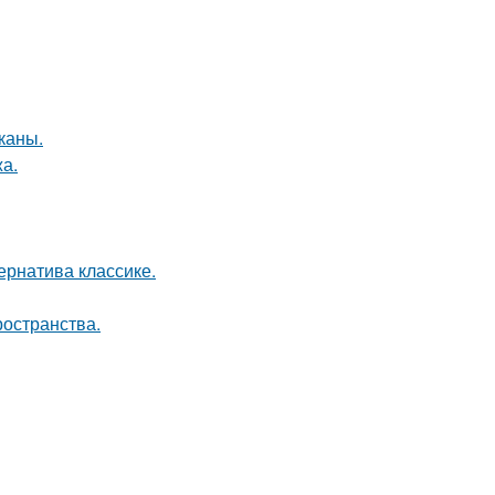
каны.
а.
рнатива классике.
ространства.