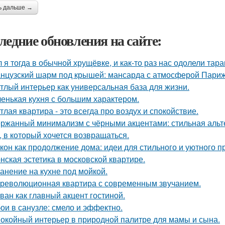
ь дальше →
ледние обновления на сайте:
 я тогда в обычной хрущёвке, и как-то раз нас одолели тара
нцузский шарм под крышей: мансарда с атмосферой Париж
тлый интерьер как универсальная база для жизни.
енькая кухня с большим характером.
тлая квартира - это всегда про воздух и спокойствие.
ржанный минимализм с чёрными акцентами: стильная альте
, в который хочется возвращаться.
кон как продолжение дома: идеи для стильного и уютного п
нская эстетика в московской квартире.
анение на кухне под мойкой.
революционная квартира с современным звучанием.
ван как главный акцент гостиной.
ои в санузле: смело и эффектно.
окойный интерьер в природной палитре для мамы и сына.