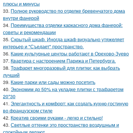
плюсы и минусы
33.
Полное руководство по отделке бревенчатого дома
внутри фанерой
34.
Преимущества отделки каркасного дома фанерой:
советы и рекомендации
35.
Скрытый шкаф. Иногда шкаф визуально утяжеляет
интерьер и "Съедает" пространство.
36.
Какие культурные центры работают в Орехово-Зуево
37.
Квартира с настроением Парижа и Петербурга.
38.
Трафарет многоразовый для плитки: как выбрать
лучший
39.
Какие парки или сады можно посетить
40.
Экономим до 50% на укладке плитки с трафаретом
20*30
41.
Элегантность и комфорт: как создать кухню-гостиную
во французском стиле
42.
Креатив своими руками - легко и стильно!
43.
Светлые оттенки это пространство воздушным и
спокойным делают.