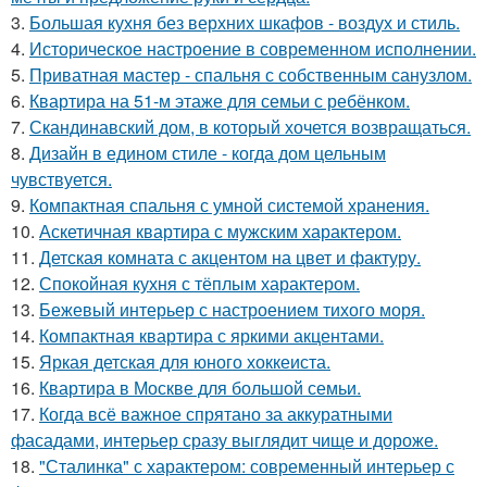
3.
Большая кухня без верхних шкафов - воздух и стиль.
4.
Историческое настроение в современном исполнении.
5.
Приватная мастер - спальня с собственным санузлом.
6.
Квартира на 51-м этаже для семьи с ребёнком.
7.
Скандинавский дом, в который хочется возвращаться.
8.
Дизайн в едином стиле - когда дом цельным
чувствуется.
9.
Компактная спальня с умной системой хранения.
10.
Аскетичная квартира с мужским характером.
11.
Детская комната с акцентом на цвет и фактуру.
12.
Спокойная кухня с тёплым характером.
13.
Бежевый интерьер с настроением тихого моря.
14.
Компактная квартира с яркими акцентами.
15.
Яркая детская для юного хоккеиста.
16.
Квартира в Москве для большой семьи.
17.
Когда всё важное спрятано за аккуратными
фасадами, интерьер сразу выглядит чище и дороже.
18.
"Сталинка" с характером: современный интерьер с