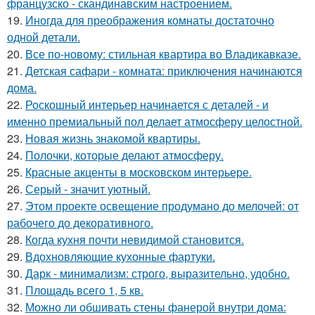
французско - скандинавским настроением.
19.
Иногда для преображения комнаты достаточно
одной детали.
20.
Все по-новому: стильная квартира во Владикавказе.
21.
Детская сафари - комната: приключения начинаются
дома.
22.
Роскошный интерьер начинается с деталей - и
именно премиальный пол делает атмосферу целостной.
23.
Новая жизнь знакомой квартиры.
24.
Полочки, которые делают атмосферу.
25.
Красные акценты в московском интерьере.
26.
Серый - значит уютный.
27.
Этом проекте освещение продумано до мелочей: от
рабочего до декоративного.
28.
Когда кухня почти невидимой становится.
29.
Вдохновляющие кухонные фартуки.
30.
Дарк - минимализм: строго, выразительно, удобно.
31.
Площадь всего 1, 5 кв.
32.
Можно ли обшивать стены фанерой внутри дома: