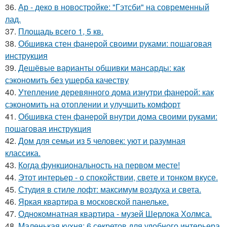
36.
Ар - деко в новостройке: "Гэтсби" на современный
лад.
37.
Площадь всего 1, 5 кв.
38.
Обшивка стен фанерой своими руками: пошаговая
инструкция
39.
Дешёвые варианты обшивки мансарды: как
сэкономить без ущерба качеству
40.
Утепление деревянного дома изнутри фанерой: как
сэкономить на отоплении и улучшить комфорт
41.
Обшивка стен фанерой внутри дома своими руками:
пошаговая инструкция
42.
Дом для семьи из 5 человек: уют и разумная
классика.
43.
Когда функциональность на первом месте!
44.
Этот интерьер - о спокойствии, свете и тонком вкусе.
45.
Студия в стиле лофт: максимум воздуха и света.
46.
Яркая квартира в московской панельке.
47.
Однокомнатная квартира - музей Шерлока Холмса.
48.
Маленькая кухня: 6 секретов для удобного интерьера