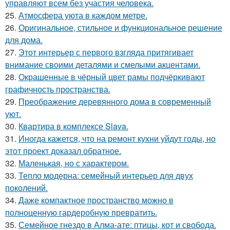
управляют всем без участия человека.
25.
Атмосфера уюта в каждом метре.
26.
Оригинальное, стильное и функциональное решение
для дома.
27.
Этот интерьер с первого взгляда притягивает
внимание своими деталями и смелыми акцентами.
28.
Окрашенные в чёрный цвет рамы подчёркивают
графичность пространства.
29.
Преображение деревянного дома в современный
уют.
30.
Квартира в комплексе Slava.
31.
Иногда кажется, что на ремонт кухни уйдут годы, но
этот проект доказал обратное.
32.
Маленькая, но с характером.
33.
Тепло модерна: семейный интерьер для двух
поколений.
34.
Даже компактное пространство можно в
полноценную гардеробную превратить.
35.
Семейное гнездо в Алма-ате: птицы, кот и свобода.