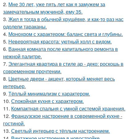
2.
Мне 30 лет, уже пять лет как я замужем за
замечательным мужчиной, ему 35.
3.
Жил я тогда в обычной хрущёвке, и как-то раз нас
одолели тараканы.
4.
Монохром с характером: баланс света и глубины.
5.
Невероятная красота: уютный холл с видом.
6.
Ванная комната после капитального ремонта в
нежной палитре.
7.
Элегантная квартира в стиле ар - деко: роскошь в
современном прочтении.
8.
Цветные двери - акцент, который меняет весь
интерьер.
9.
Тёплый минимализм с характером.
10.
Спокойная кухня с характером.
11.
Компактная спальня с умной системой хранения.
12.
Французское настроение в современной кухне -
гостиной.
13.
Светлый интерьер с тёплым настроением.
14.
Винтажное настроение в новостройке.