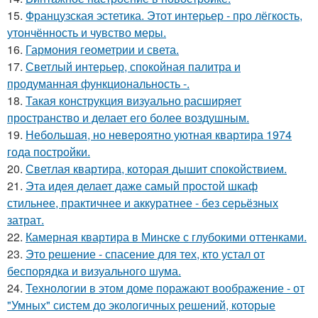
15.
Французская эстетика. Этот интерьер - про лёгкость,
утончённость и чувство меры.
16.
Гармония геометрии и света.
17.
Светлый интерьер, спокойная палитра и
продуманная функциональность -.
18.
Такая конструкция визуально расширяет
пространство и делает его более воздушным.
19.
Небольшая, но невероятно уютная квартира 1974
года постройки.
20.
Светлая квартира, которая дышит спокойствием.
21.
Эта идея делает даже самый простой шкаф
стильнее, практичнее и аккуратнее - без серьёзных
затрат.
22.
Камерная квартира в Минске с глубокими оттенками.
23.
Это решение - спасение для тех, кто устал от
беспорядка и визуального шума.
24.
Технологии в этом доме поражают воображение - от
"Умных" систем до экологичных решений, которые