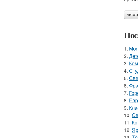
читат
Пос
1.
Моя
2.
Дет
3.
Ком
4.
Сту
5.
Све
6.
Фра
7.
Гор
8.
Евр
9.
Кла
10.
Се
11.
Ко
12.
Яр
13.
Тё