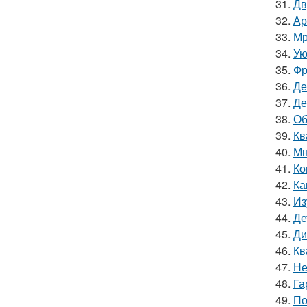
31.
Дв
32.
Ар
33.
Мр
34.
Ую
35.
Фр
36.
Де
37.
Де
38.
Об
39.
Кв
40.
Мн
41.
Ко
42.
Ка
43.
Из
44.
Де
45.
Ди
46.
Кв
47.
Не
48.
Га
49.
По