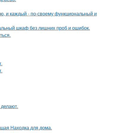
ю, и каждый - по-своему функциональный и
альный шкаф без лишних проб и ошибок.
ться.
т.
.
 делают.
оящая Находка для дома.