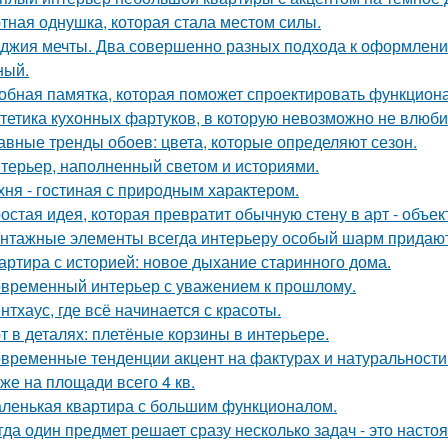
тная однушка, которая стала местом силы.
джия мечты. Два совершенно разных подхода к оформлени
ный.
обная памятка, которая поможет спроектировать функцион
тетика кухонных фартуков, в которую невозможно не влюби
авные тренды обоев: цвета, которые определяют сезон.
терьер, наполненный светом и историями.
хня - гостиная с природным характером.
остая идея, которая превратит обычную стену в арт - объек
нтажные элементы всегда интерьеру особый шарм придают
артира с историей: новое дыхание старинного дома.
временный интерьер с уважением к прошлому.
нтхаус, где всё начинается с красоты.
т в деталях: плетёные корзины в интерьере.
временные тенденции акцент на фактурах и натуральности
же на площади всего 4 кв.
ленькая квартира с большим функционалом.
гда один предмет решает сразу несколько задач - это наст