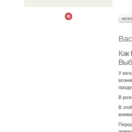
читат
Вас
Как
Выб
У ког
возни
проду
В роз
В это
внима
Перед
препо