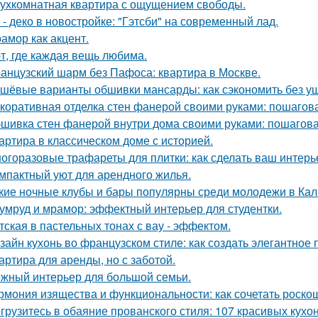
ухкомнатная квартира с ощущением свободы.
 - деко в новостройке: "Гэтсби" на современный лад.
амор как акцент.
т, где каждая вещь любима.
анцузский шарм без Пафоса: квартира в Москве.
шёвые варианты обшивки мансарды: как сэкономить без у
коративная отделка стен фанерой своими руками: пошагов
шивка стен фанерой внутри дома своими руками: пошагова
артира в классическом доме с историей.
огоразовые трафареты для плитки: как сделать ваш интер
мпактный уют для арендного жилья.
кие ночные клубы и бары популярны среди молодежи в Ка
умруд и мрамор: эффектный интерьер для студентки.
тская в пастельных тонах с вау - эффектом.
зайн кухонь во французском стиле: как создать элегантное
артира для аренды, но с заботой.
жный интерьер для большой семьи.
рмония изящества и функциональности: как сочетать роскош
грузитесь в обаяние прованского стиля: 107 красивых кухо