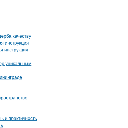
щерба качеству
ая инструкция
я инструкция
ьер уникальным
лининграде
 пространство
ь и практичность
нь