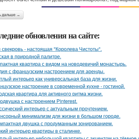
ь дальше →
ледние обновления на сайте:
 свекровь - настоящая "Королева Чистоты".
ская в природной палитре.
пактная квартира с видом на новодевичий монастырь.
дия с французским настроением для аренды.
тлый интерьер как универсальная база для жизни.
нцузское настроение в современной кухне - гостиной.
одская квартира для активного ритма жизни.
одвушка с настроением Pinterest.
ссический интерьер с актуальным прочтением.
нсорный минимализм для жизни в большом городе.
мпактная двушка с продуманным зонированием.
кий интерьер квартиры в сталинке.
плый интерьер небольшой квартиры с акцентом на тёмное 