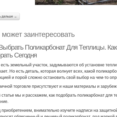
ь дальше →
 может заинтересовать
 Выбрать Поликарбонат Для Теплицы. Ка
рать Сегодня
о есть земельный участок, задумываются об установке тепл
кает. Но есть деталь, которая волнует всех, какой поликар
кцией и порой сложно остановить свой выбор на чем-то оп
ничной торговле присутствуют и наши материалы и зарубеж
й статье мы и расскажем, как подобрать поликарбонат для т
ние.
 приобретением, внимательно изучите надписи на защитно
дносят облегченный и дешевый поликарбонат, под маркой 