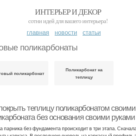
ИНТЕРЬЕР И ДЕКОР
сотни идей для вашего интерьера!
главная
новости
статьи
овые поликарбонаты
Поликарбонат на
товый поликарбонат
теплицу
 покрыть теплицу поликарбонатом своими 
икарбоната без основания своими руками
а парника без фундамента происходит в три этапа. Сначал
нты каркаса. В последнюю очередь на каркасный профиль 