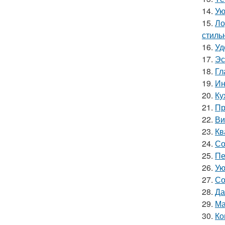
14.
Ую
15.
Ло
стиль
16.
Уд
17.
Эс
18.
Гл
19.
Ин
20.
Ку
21.
Пр
22.
Ви
23.
Кв
24.
Со
25.
Пе
26.
Ую
27.
Со
28.
Да
29.
Ма
30.
Ко