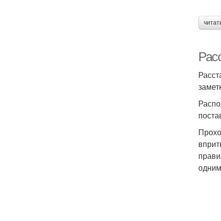
читат
Рас
Расст
замет
Распо
поста
Прохо
вприт
прави
одним