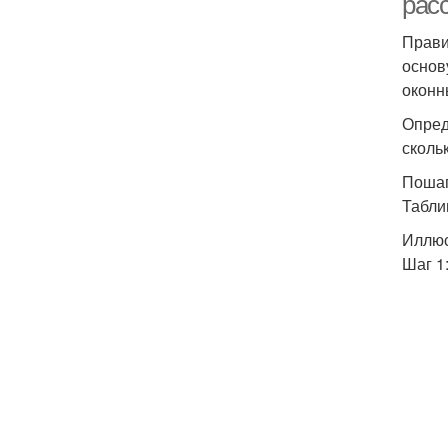
рас
Прави
основ
оконн
Опред
сколь
Пошаг
Табли
Иллюс
Шаг 1