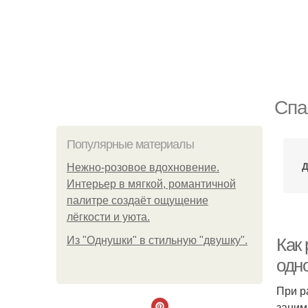
Спа
Популярные материалы
Д
Нежно-розовое вдохновение.
Интерьер в мягкой, романтичной
палитре создаёт ощущение
лёгкости и уюта.
Из "Однушки" в стильную "двушку".
Как
одн
При р
заним