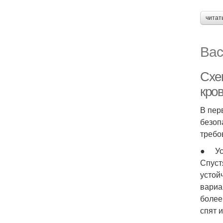
читат
Вас
Схем
кро
В пер
безоп
требо
● Ус
Спуст
устой
вариа
более
спят 