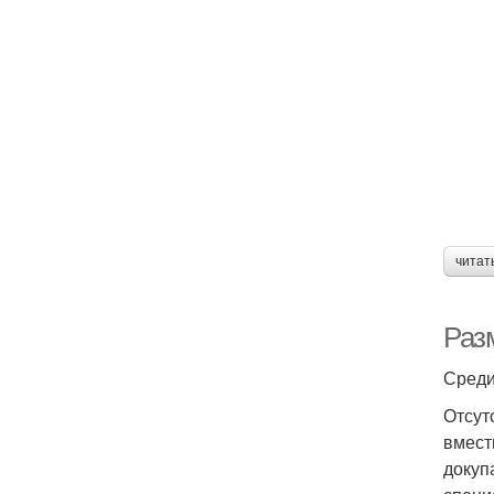
читат
Раз
Среди
Отсут
вмест
докуп