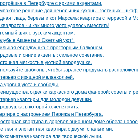
ротрёшка в Петербурге с яркими акцентами.
мпактное решение для небольших кухонь - гостиных - шкаф
дная гладь, березы и кот Марсель: квартира с террасой в М
 квадратов - и как много уюта удалось вместить!
гемный шик с русским акцентом.
олубые Акценты и Светлый уют".
ильная евродвушка с просторным балконом.
рдовые и синие акценты: сильное сочетание.
сточная мягкость в уютной евродвушке.
пользуйте шаблоны, чтобы заранее продумать расположение
терьер с изящной меланхолией.
а уровня уюта и свободы.
еимущества отделки каркасного дома фанерой: советы и р
терьер квартиры для молодой девушки.
родвушка, в которой хочется жить.
артира с настроением Парижа и Петербурга.
осторная квартира в дореволюционном доме обрела новое 
етлая и элегантная квартира с двумя спальнями.
ёхкомнатная квартира для творческой души.