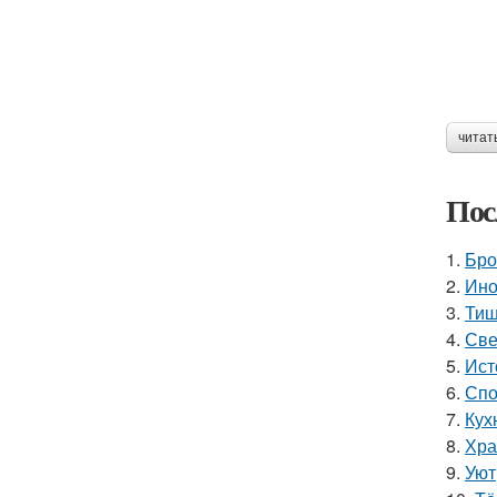
читат
Пос
1.
Бро
2.
Ино
3.
Тиш
4.
Све
5.
Ист
6.
Спо
7.
Кухн
8.
Хра
9.
Уют