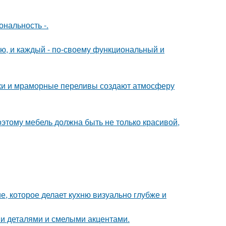
нальность -.
ю, и каждый - по-своему функциональный и
енки и мраморные переливы создают атмосферу
оэтому мебель должна быть не только красивой,
е, которое делает кухню визуально глубже и
ми деталями и смелыми акцентами.