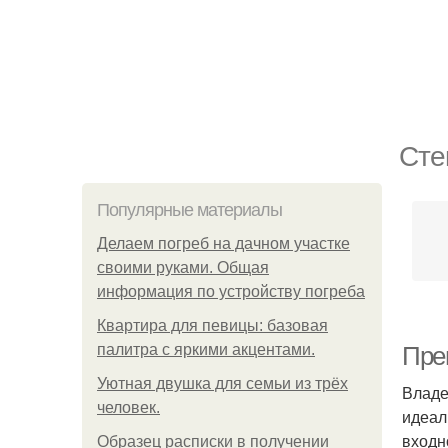
Сте
Популярные материалы
Делаем погреб на дачном участке
своими руками. Общая
информация по устройству погреба
Квартира для певицы: базовая
палитра с яркими акцентами.
Пре
Уютная двушка для семьи из трёх
Владе
человек.
идеал
входн
Образец расписки в получении