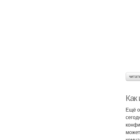
читат
Как
Ещё о
сегод
конфи
может
комна