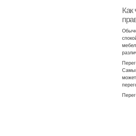
Как 
пра
Обычн
споко
мебел
разли
Перег
Самый
может
перег
Перег