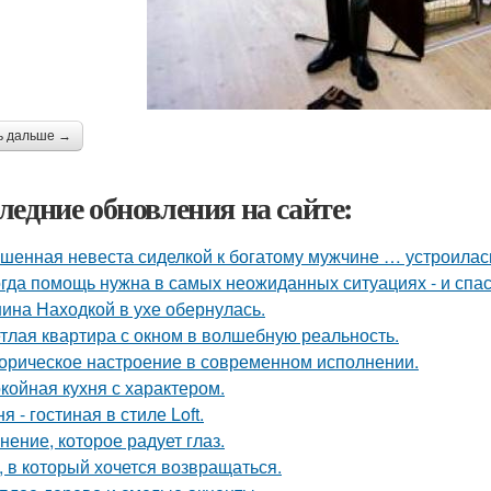
ь дальше →
ледние обновления на сайте:
шенная невеста сиделкой к богатому мужчине … устроилас
гда помощь нужна в самых неожиданных ситуациях - и спас
ина Находкой в ухе обернулась.
тлая квартира с окном в волшебную реальность.
орическое настроение в современном исполнении.
койная кухня с характером.
я - гостиная в стиле Loft.
нение, которое радует глаз.
, в который хочется возвращаться.