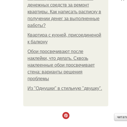
денежных средств за ремонт
квартиры. Как написать расписку в
получении денег за выполненные
работы?
Квартира с кухней, присоединеной
к балкону
Обои просвечивают после
наклейки, что делать. Сквозь
наклеенные обои просвечивает
стена: варианты решения
проблемы
Из "Однушки" в стильную "двушку".
читат