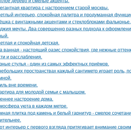
плое дерево и смелые акценты.
егантная квартира с настроением старой москвы.
етлый интерьер, спокойная палитра и продуманная функцио
ёшка с винтажными акцентами и стеклоблоками фальконье.
джия мечты. Два совершенно разных подхода к оформлени
ный.
етлая и спокойная детская.
а ванная - настоящий оазис спокойствия, где нежные отт
сти и расслабления.
зные стулья - один из самых эффектных приёмов.
небольших пространствах каждый сантиметр играет роль, п
умной.
иль вне времени.
артира для молодой семьи с малышом.
еннее настроение дома.
мосфера уюта в каждом метре.
мная плитка под камень и белый гарнитур - смелое сочетани
ительнее.
от интерьер с первого взгляда притягивает внимание свои