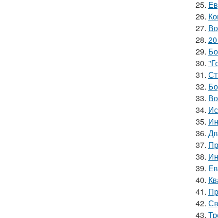
25.
Ев
26.
Ко
27.
Во
28.
20
29.
Бо
30.
"Г
31.
Ст
32.
Бо
33.
Во
34.
Ис
35.
Ин
36.
Дв
37.
Пр
38.
Ин
39.
Ев
40.
Кв
41.
Пр
42.
Св
43.
Тр