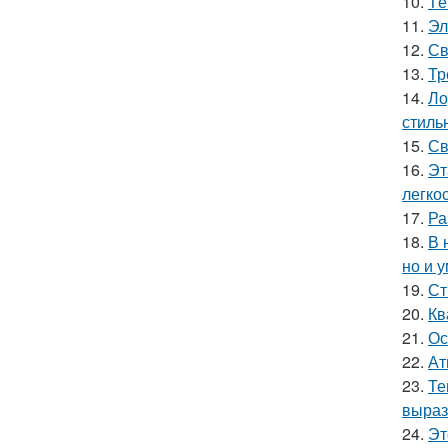
10.
Тё
11.
Эл
12.
Св
13.
Тр
14.
Ло
стиль
15.
Св
16.
Эт
легко
17.
Ра
18.
В 
но и 
19.
Ст
20.
Кв
21.
Ос
22.
Ат
23.
Те
выраз
24.
Эт