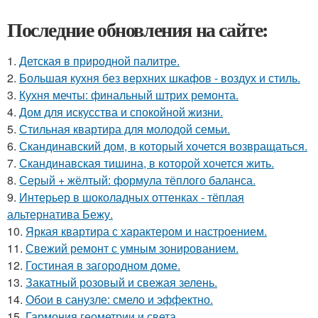
Последние обновления на сайте:
1.
Детская в природной палитре.
2.
Большая кухня без верхних шкафов - воздух и стиль.
3.
Кухня мечты: финальный штрих ремонта.
4.
Дом для искусства и спокойной жизни.
5.
Стильная квартира для молодой семьи.
6.
Скандинавский дом, в который хочется возвращаться.
7.
Скандинавская тишина, в которой хочется жить.
8.
Серый + жёлтый: формула тёплого баланса.
9.
Интерьер в шоколадных оттенках - тёплая
альтернатива Бежу.
10.
Яркая квартира с характером и настроением.
11.
Свежий ремонт с умным зонированием.
12.
Гостиная в загородном доме.
13.
Закатный розовый и свежая зелень.
14.
Обои в санузле: смело и эффектно.
15.
Гармония геометрии и света.