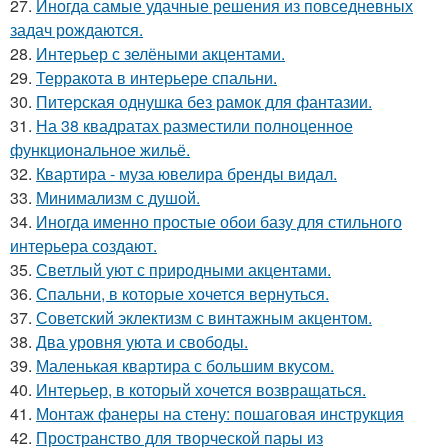
27.
Иногда самые удачные решения из повседневных
задач рождаются.
28.
Интерьер с зелёными акцентами.
29.
Терракота в интерьере спальни.
30.
Питерская однушка без рамок для фантазии.
31.
На 38 квадратах разместили полноценное
функциональное жильё.
32.
Квартира - муза ювелира бренды видал.
33.
Минимализм с душой.
34.
Иногда именно простые обои базу для стильного
интерьера создают.
35.
Светлый уют с природными акцентами.
36.
Спальни, в которые хочется вернуться.
37.
Советский эклектизм с винтажным акцентом.
38.
Два уровня уюта и свободы.
39.
Маленькая квартира с большим вкусом.
40.
Интерьер, в который хочется возвращаться.
41.
Монтаж фанеры на стену: пошаговая инструкция
42.
Пространство для творческой пары из