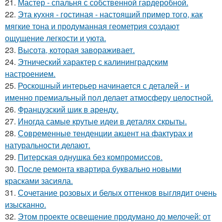
21.
Мастер - спальня с собственной гардеробной.
22.
Эта кухня - гостиная - настоящий пример того, как
мягкие тона и продуманная геометрия создают
ощущение легкости и уюта.
23.
Высота, которая завораживает.
24.
Этнический характер с калининградским
настроением.
25.
Роскошный интерьер начинается с деталей - и
именно премиальный пол делает атмосферу целостной.
26.
Французский шик в аренду.
27.
Иногда самые крутые идеи в деталях скрыты.
28.
Современные тенденции акцент на фактурах и
натуральности делают.
29.
Питерская однушка без компромиссов.
30.
После ремонта квартира буквально новыми
красками засияла.
31.
Сочетание розовых и белых оттенков выглядит очень
изысканно.
32.
Этом проекте освещение продумано до мелочей: от