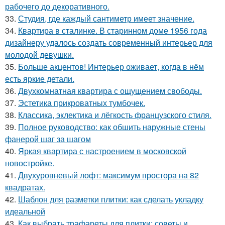
рабочего до декоративного.
33.
Студия, где каждый сантиметр имеет значение.
34.
Квартира в сталинке. В старинном доме 1956 года
дизайнеру удалось создать современный интерьер для
молодой девушки.
35.
Больше акцентов! Интерьер оживает, когда в нём
есть яркие детали.
36.
Двухкомнатная квартира с ощущением свободы.
37.
Эстетика прикроватных тумбочек.
38.
Классика, эклектика и лёгкость французского стиля.
39.
Полное руководство: как обшить наружные стены
фанерой шаг за шагом
40.
Яркая квартира с настроением в московской
новостройке.
41.
Двухуровневый лофт: максимум простора на 82
квадратах.
42.
Шаблон для разметки плитки: как сделать укладку
идеальной
43.
Как выбрать трафареты для плитки: советы и