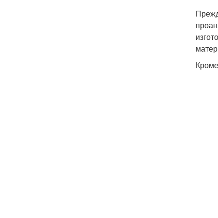
Прежд
проан
изгот
матер
Кроме