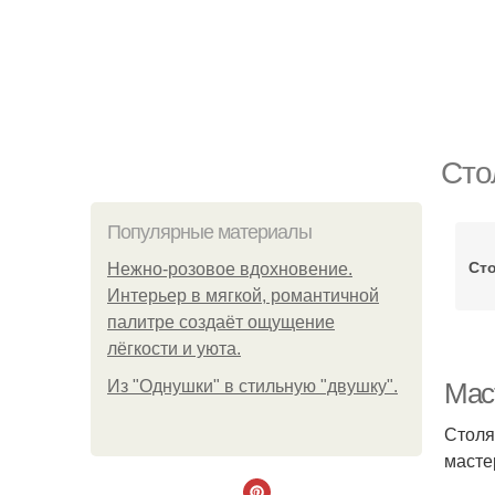
Сто
Популярные материалы
Ст
Нежно-розовое вдохновение.
Интерьер в мягкой, романтичной
палитре создаёт ощущение
лёгкости и уюта.
Из "Однушки" в стильную "двушку".
Мас
Столя
масте