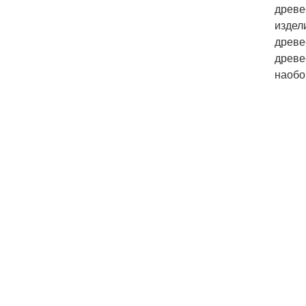
древе
издел
древе
древе
наобо