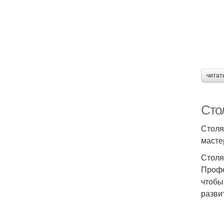
читат
Сто
Столя
масте
Столя
Профе
чтобы
разви