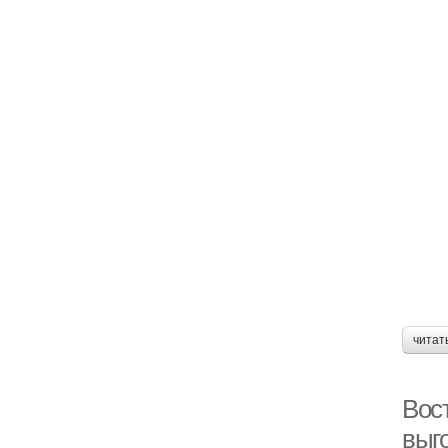
читат
Вос
выг