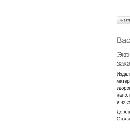
читат
Вас
Экс
зака
Издел
матер
здоро
напол
а их 
Дерев
Столя