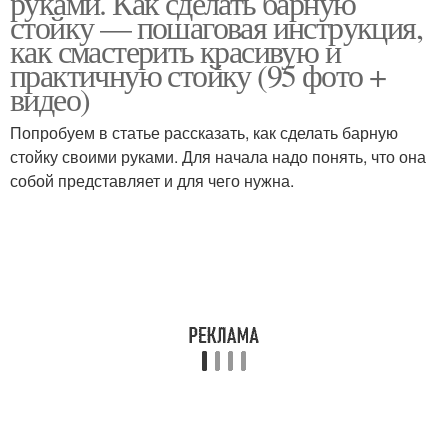
руками. Как сделать барную
стойку — пошаговая инструкция,
как смастерить красивую и
практичную стойку (95 фото +
видео)
Стойка для кухни
Формы для стойки
Попробуем в статье рассказать, как сделать барную
стойку своими руками. Для начала надо понять, что она
собой представляет и для чего нужна.
Угловая стойка
Стойка на маленькой
Стойка в интерьере