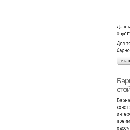
Данны
обуст
Для т
барно
читат
Бар
сто
Барна
конст
интер
преим
рассм