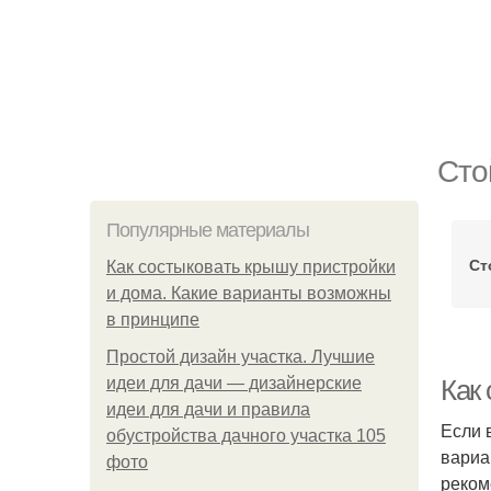
Сто
Популярные материалы
Ст
Как состыковать крышу пристройки
и дома. Какие варианты возможны
в принципе
Простой дизайн участка. Лучшие
идеи для дачи — дизайнерские
Как
идеи для дачи и правила
Если 
обустройства дачного участка 105
вариа
фото
реком