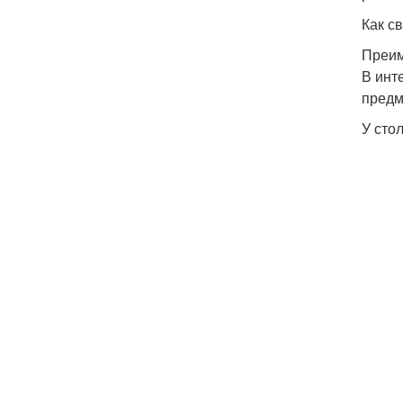
Как с
Преим
В инт
предм
У сто