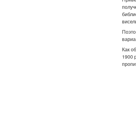
получ
библи
висел
Поэто
вариа
Как о
1900 
пропи