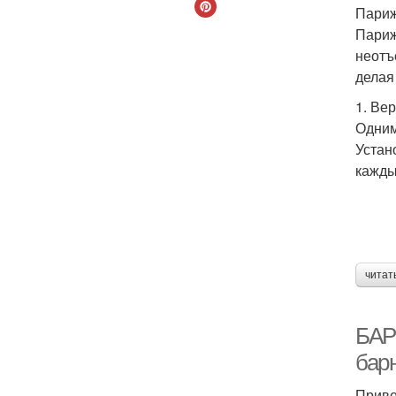
Париж
Париж
неотъ
делая
1. Ве
Одним
Устан
кажды
читат
БАР
бар
Приве