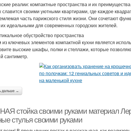
ские реалии: компактные пространства и их преимущества
 славится своими уютными квартирами, где каждое квадрат
емлемая часть парижского стиля жизни. Они сочетают функц
 их идеальными для современных городских жителей.
ртикальное обустройство пространства
 из ключевых элементов компактной кухни является исполь
овите высокие шкафы, полки и стеллажи, которые позволя
й сантиметр.
ь дальше →
НАЯ стойка своими руками материал Лер
ные стулья своими руками
т всем! В предыдущих постах я рассказывал, как реализов