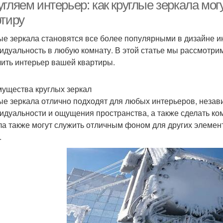
гляем интерьер: как круглые зеркала мог
ртиру
ые зеркала становятся все более популярными в дизайне ин
еркала для разных
Зеркала в раме
идуальность в любую комнату. В этой статье мы рассмотрим
комнат
лить интерьер вашей квартиры.
ущества круглых зеркал
ые зеркала отлично подходят для любых интерьеров, незави
идуальности и ощущения пространства, а также сделать ком
ла также могут служить отличным фоном для других элемент
.