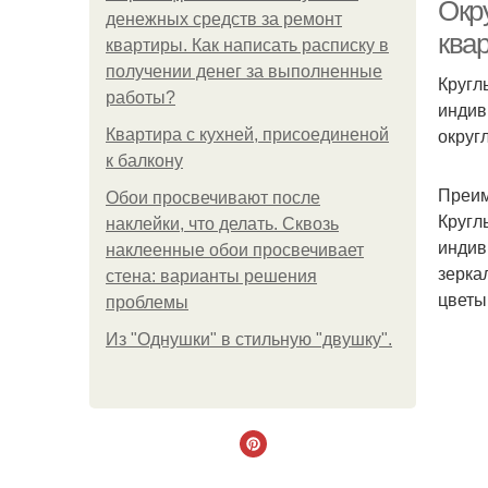
Окру
денежных средств за ремонт
ква
квартиры. Как написать расписку в
получении денег за выполненные
Кругл
З
работы?
индив
округ
Квартира с кухней, присоединеной
к балкону
Преим
Обои просвечивают после
Кругл
наклейки, что делать. Сквозь
индив
наклеенные обои просвечивает
зерка
стена: варианты решения
цветы
проблемы
Из "Однушки" в стильную "двушку".