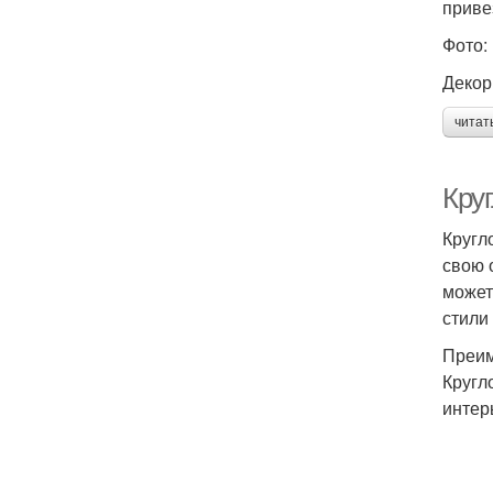
приве
Фото:
Декор
читат
Кру
Кругл
свою 
может
стили
Преим
Кругл
интер