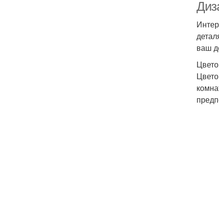
Диз
Интер
детал
ваш д
Цвето
Цвето
комна
предп