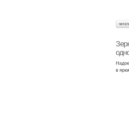
читат
Зер
одно
Надое
в ярки