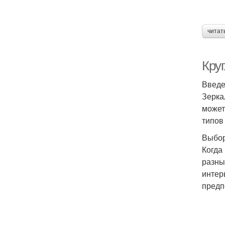
читат
Кру
Введ
Зерка
может
типов
Выбор
Когда
разны
интер
предп