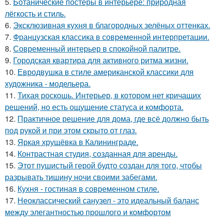
5.
Ботанические постеры в интерьере: природная
лёгкость и стиль.
6.
Эксклюзивная кухня в благородных зелёных оттенках.
7.
Французская классика в современной интерпретации.
8.
Современный интерьер в спокойной палитре.
9.
Городская квартира для активного ритма жизни.
10.
Евродвушка в стиле американской классики для
художника - модельера.
11.
Тихая роскошь. Интерьер, в котором нет кричащих
решений, но есть ощущение статуса и комфорта.
12.
Практичное решение для дома, где всё должно быть
под рукой и при этом скрыто от глаз.
13.
Яркая хрущёвка в Калининграде.
14.
Контрастная студия, созданная для аренды.
15.
Этот пушистый герой будто создан для того, чтобы
разрывать тишину ночи своими забегами.
16.
Кухня - гостиная в современном стиле.
17.
Неоклассический санузел - это идеальный баланс
между элегантностью прошлого и комфортом