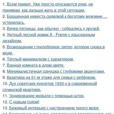
1.
Всем привет. Уже просто опускаются руки, не
понимаю, как дальше жить в этой ситуации.
2.
Брошенная невеста сиделкой к богатому мужчине …
устроилась.
3.
Вечер пятницы, как обычно - собрались у друзей.
4.
Уютный лесной домик A - Frame с изысканным
дизайном.
5.
Возвращение стеклоблоков: ретро, которое снова в
моде.
6.
Тёплый минимализм с характером.
7.
Ванная комната в алом цвете.
8.
Минималистичная однушка с глубокими акцентами.
9.
Квартира на 51-м этаже для семьи с ребёнком.
10.
Дух советских курортов 1930-х в современной
сочинской квартире.
11.
Зонирование кровати с помощью штор.
12.
С новым годом!
13.
Бежевый интерьер с настроением тихого моря.
14.
Компактное, но очень продуманное пространство, где