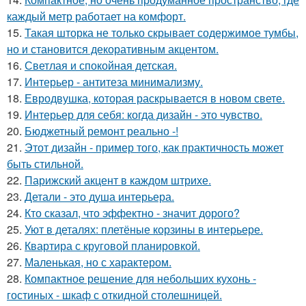
каждый метр работает на комфорт.
15.
Такая шторка не только скрывает содержимое тумбы,
но и становится декоративным акцентом.
16.
Светлая и спокойная детская.
17.
Интерьер - антитеза минимализму.
18.
Евродвушка, которая раскрывается в новом свете.
19.
Интерьер для себя: когда дизайн - это чувство.
20.
Бюджетный ремонт реально -!
21.
Этот дизайн - пример того, как практичность может
быть стильной.
22.
Парижский акцент в каждом штрихе.
23.
Детали - это душа интерьера.
24.
Кто сказал, что эффектно - значит дорого?
25.
Уют в деталях: плетёные корзины в интерьере.
26.
Квартира с круговой планировкой.
27.
Маленькая, но с характером.
28.
Компактное решение для небольших кухонь -
гостиных - шкаф с откидной столешницей.