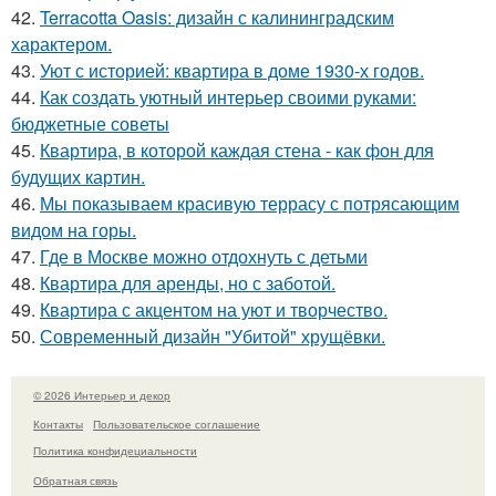
42.
Terracotta Oasis: дизайн с калининградским
характером.
43.
Уют с историей: квартира в доме 1930-х годов.
44.
Как создать уютный интерьер своими руками:
бюджетные советы
45.
Квартира, в которой каждая стена - как фон для
будущих картин.
46.
Мы показываем красивую террасу с потрясающим
видом на горы.
47.
Где в Москве можно отдохнуть с детьми
48.
Квартира для аренды, но с заботой.
49.
Квартира с акцентом на уют и творчество.
50.
Современный дизайн "Убитой" хрущёвки.
© 2026 Интерьер и декор
Контакты
Пользовательское соглашение
Политика конфидециальности
Обратная связь