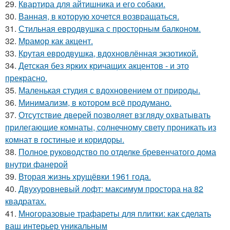
29.
Квартира для айтишника и его собаки.
30.
Ванная, в которую хочется возвращаться.
31.
Стильная евродвушка с просторным балконом.
32.
Мрамор как акцент.
33.
Крутая евродвушка, вдохновлённая экзотикой.
34.
Детская без ярких кричащих акцентов - и это
прекрасно.
35.
Маленькая студия с вдохновением от природы.
36.
Минимализм, в котором всё продумано.
37.
Отсутствие дверей позволяет взгляду охватывать
прилегающие комнаты, солнечному свету проникать из
комнат в гостиные и коридоры.
38.
Полное руководство по отделке бревенчатого дома
внутри фанерой
39.
Вторая жизнь хрущёвки 1961 года.
40.
Двухуровневый лофт: максимум простора на 82
квадратах.
41.
Многоразовые трафареты для плитки: как сделать
ваш интерьер уникальным