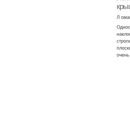
кры
Л ома
Однос
накло
строп
плоск
очень