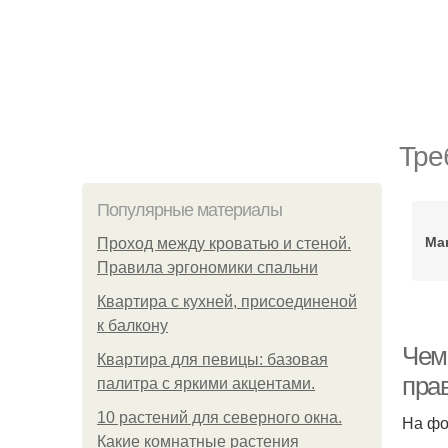
Тре
Популярные материалы
Ма
Проход между кроватью и стеной.
Правила эргономики спальни
Квартира с кухней, присоединеной
к балкону
Чем
Квартира для певицы: базовая
пра
палитра с яркими акцентами.
10 растений для северного окна.
На фо
Какие комнатные растения