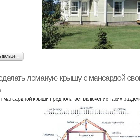
ь дальше →
 сделать ломаную крышу с мансардой сво
д
т мансардной крыши предполагает включение таких раздело