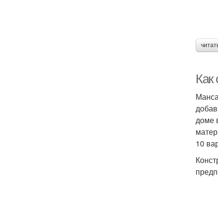
читат
Как
Манса
добав
доме 
матер
10 ва
Конст
предп