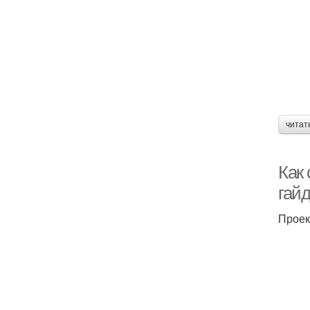
читат
Как
гай
Проек