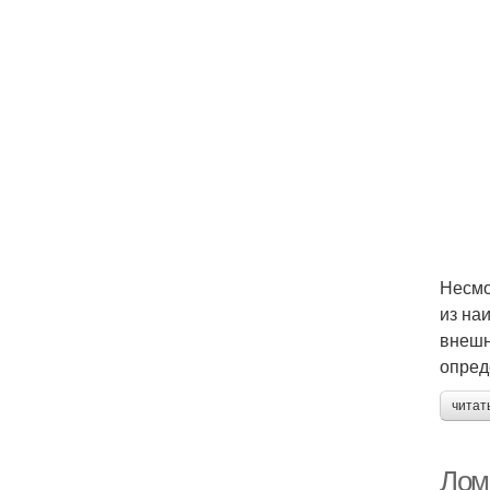
Несмо
из на
внешн
опред
читат
Лом