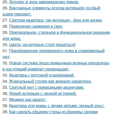
25.
Дуплекс в духе американских домов.
26.
Винтажные элементы всегда интерьеру особый
шарм придают.
27.
Светлая квартира, где интерьер - фон для жизни.
28.
Природная гармония и свет.
29.
Оригинальное, стильное и функциональное решение
для дома.
30.
Цвета, на которые стоит решиться!
31.
Преображение деревянного дома в современный
уют.
32.
Новая система душа привычные водные процедуры
в настоящий комфорт превращает.
33.
Квартира с круговой планировкой.
34.
Журнальный столик как зеркало характера.
35.
Светлый уют с природными акцентами.
36.
Яркий интерьер с личной историей.
37.
Мрамор как акцент.
38.
Квартира для мамы с двумя детьми: личный опыт.
39.
Как сделать обшивку стены из фанеры своими