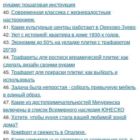
руками: пошаговая инструкция
40.
Современная классика с жизнерадостным
настроением.
41.
Какие культурные центры работают в Орехово-Зуево
42.
Уют с историей: квартира в доме 1930-х годов.
43.
Экономим до 50% на укладке плитки с трафаретом
20*30
44.
Трафареты для росписи керамической плитки: как
сделать дизайн своими руками
45.
Трафарет для покраски плитки: как выбрать и
использовать
46.
Задача была непростая - собрать привычную мебель
в единый образ.
47.
Какие из достопримечательностей Мичуринска
включены в список Всемирного наследия ЮНЕСКО
48.
Хотите, чтобы кухня стала вашей любимой зоной
дома?
49.
Комфорт и свежесть в Опалихе.
50.
Какие удивительные спортивные сооружения есть в