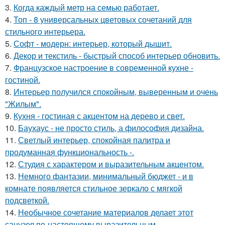
3.
Когда каждый метр на семью работает.
4.
Топ - 8 универсальных цветовых сочетаний для
стильного интерьера.
5.
Софт - модерн: интерьер, который дышит.
6.
Декор и текстиль - быстрый способ интерьер обновить.
7.
Французское настроение в современной кухне -
гостиной.
8.
Интерьер получился спокойным, выверенным и очень
"Жилым".
9.
Кухня - гостиная с акцентом на дерево и свет.
10.
Баухаус - не просто стиль, а философия дизайна.
11.
Светлый интерьер, спокойная палитра и
продуманная функциональность -.
12.
Студия с характером и выразительным акцентом.
13.
Немного фантазии, минимальный бюджет - и в
комнате появляется стильное зеркало с мягкой
подсветкой.
14.
Необычное сочетание материалов делает этот
санузел по-настоящему выразительным.