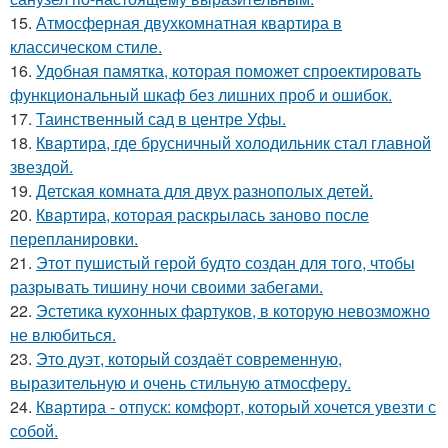
15.
Атмосферная двухкомнатная квартира в
классическом стиле.
16.
Удобная памятка, которая поможет спроектировать
функциональный шкаф без лишних проб и ошибок.
17.
Таинственный сад в центре Уфы.
18.
Квартира, где брусничный холодильник стал главной
звездой.
19.
Детская комната для двух разнополых детей.
20.
Квартира, которая раскрылась заново после
перепланировки.
21.
Этот пушистый герой будто создан для того, чтобы
разрывать тишину ночи своими забегами.
22.
Эстетика кухонных фартуков, в которую невозможно
не влюбиться.
23.
Это дуэт, который создаёт современную,
выразительную и очень стильную атмосферу.
24.
Квартира - отпуск: комфорт, который хочется увезти с
собой.