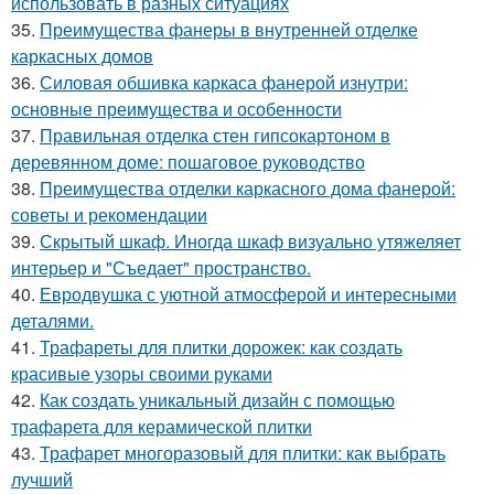
использовать в разных ситуациях
35.
Преимущества фанеры в внутренней отделке
каркасных домов
36.
Силовая обшивка каркаса фанерой изнутри:
основные преимущества и особенности
37.
Правильная отделка стен гипсокартоном в
деревянном доме: пошаговое руководство
38.
Преимущества отделки каркасного дома фанерой:
советы и рекомендации
39.
Скрытый шкаф. Иногда шкаф визуально утяжеляет
интерьер и "Съедает" пространство.
40.
Евродвушка с уютной атмосферой и интересными
деталями.
41.
Трафареты для плитки дорожек: как создать
красивые узоры своими руками
42.
Как создать уникальный дизайн с помощью
трафарета для керамической плитки
43.
Трафарет многоразовый для плитки: как выбрать
лучший