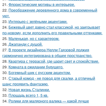
21.
Флористические мотивы в интерьере.
22.
Преображение деревянного дома в современный
уют.
23.
Интерьер с зелёными акцентами.
24.
Бежевый цвет давно стал классикой, но заигрывает
по-новому, если дополнить его правильными оттенками.
25.
Маленькая, но с характером.
26.
Джапанди с душой.
27.
В проекте дизайнера Нелли Гаязовой лоджия
гармонично интегрирована в общее пространство.
28.
Квартира с террасой, где царит свет и спокойствие.
29.
Комната в ожидании будущего.
30.
Богемный шик с русским акцентом.
31.
Старый комод - не повод для свалки, а отличный
шанс проявить фантазию.
32.
Новая жизнь Сталинки.
33.
Площадь всего 1, 5 кв.
34.
Ролики для малярного валика — какой лучше