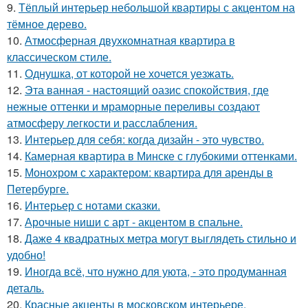
9.
Тёплый интерьер небольшой квартиры с акцентом на
тёмное дерево.
10.
Атмосферная двухкомнатная квартира в
классическом стиле.
11.
Однушка, от которой не хочется уезжать.
12.
Эта ванная - настоящий оазис спокойствия, где
нежные оттенки и мраморные переливы создают
атмосферу легкости и расслабления.
13.
Интерьер для себя: когда дизайн - это чувство.
14.
Камерная квартира в Минске с глубокими оттенками.
15.
Монохром с характером: квартира для аренды в
Петербурге.
16.
Интерьер с нотами сказки.
17.
Арочные ниши с арт - акцентом в спальне.
18.
Даже 4 квадратных метра могут выглядеть стильно и
удобно!
19.
Иногда всё, что нужно для уюта, - это продуманная
деталь.
20.
Красные акценты в московском интерьере.