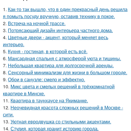
1.
Как-то так вышло, что в один прекрасный день решила
я помыть посуду вручную, оставив технику в покое.
2.
Встреча на ночной трассе.
3.
Потрясающий дизайн интерьера частного дома.
4.
Цветные двери - акцент, который меняет весь
интерьер.
5.
Кухня - гостиная, в которой есть всё.
6.
Мансардная спальня с атмосферой уюта и тишины.
7.
Небольшая квартира для долгосрочной аренды.
8.
Сенсорный минимализм для жизни в большом городе.
9.
Обои в санузле: смело и эффектно.
10.
Микс цвета и смелых решений в трёхкомнатной
квартире в Минске.
11.
Квартира в таунхаусе на Якиманке.
12.
Неочевидная красота сложных решений в Москве -
сити.
13.
Уютная евродвушка со стильными акцентами.
14.
Студия, которая хранит историю города.