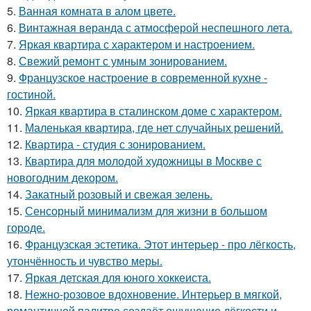
5.
Ванная комната в алом цвете.
6.
Винтажная веранда с атмосферой неспешного лета.
7.
Яркая квартира с характером и настроением.
8.
Свежий ремонт с умным зонированием.
9.
Французское настроение в современной кухне -
гостиной.
10.
Яркая квартира в сталинском доме с характером.
11.
Маленькая квартира, где нет случайных решений.
12.
Квартира - студия с зонированием.
13.
Квартира для молодой художницы в Москве с
новогодним декором.
14.
Закатный розовый и свежая зелень.
15.
Сенсорный минимализм для жизни в большом
городе.
16.
Французская эстетика. Этот интерьер - про лёгкость,
утончённость и чувство меры.
17.
Яркая детская для юного хоккеиста.
18.
Нежно-розовое вдохновение. Интерьер в мягкой,
романтичной палитре создаёт ощущение лёгкости и