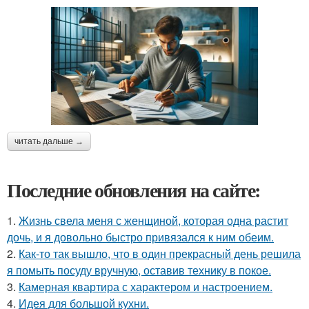
читать дальше →
Последние обновления на сайте:
1.
Жизнь свела меня с женщиной, которая одна растит
дочь, и я довольно быстро привязался к ним обеим.
2.
Как-то так вышло, что в один прекрасный день решила
я помыть посуду вручную, оставив технику в покое.
3.
Камерная квартира с характером и настроением.
4.
Идея для большой кухни.