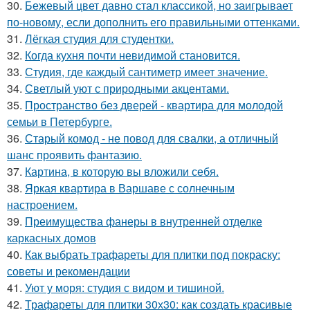
30.
Бежевый цвет давно стал классикой, но заигрывает
по-новому, если дополнить его правильными оттенками.
31.
Лёгкая студия для студентки.
32.
Когда кухня почти невидимой становится.
33.
Студия, где каждый сантиметр имеет значение.
34.
Светлый уют с природными акцентами.
35.
Пространство без дверей - квартира для молодой
семьи в Петербурге.
36.
Старый комод - не повод для свалки, а отличный
шанс проявить фантазию.
37.
Картина, в которую вы вложили себя.
38.
Яркая квартира в Варшаве с солнечным
настроением.
39.
Преимущества фанеры в внутренней отделке
каркасных домов
40.
Как выбрать трафареты для плитки под покраску:
советы и рекомендации
41.
Уют у моря: студия с видом и тишиной.
42.
Трафареты для плитки 30х30: как создать красивые