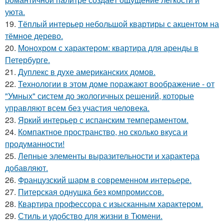
уюта.
19.
Тёплый интерьер небольшой квартиры с акцентом на
тёмное дерево.
20.
Монохром с характером: квартира для аренды в
Петербурге.
21.
Дуплекс в духе американских домов.
22.
Технологии в этом доме поражают воображение - от
"Умных" систем до экологичных решений, которые
управляют всем без участия человека.
23.
Яркий интерьер с испанским темпераментом.
24.
Компактное пространство, но сколько вкуса и
продуманности!
25.
Лепные элементы выразительности и характера
добавляют.
26.
Французский шарм в современном интерьере.
27.
Питерская однушка без компромиссов.
28.
Квартира профессора с изысканным характером.
29.
Стиль и удобство для жизни в Тюмени.