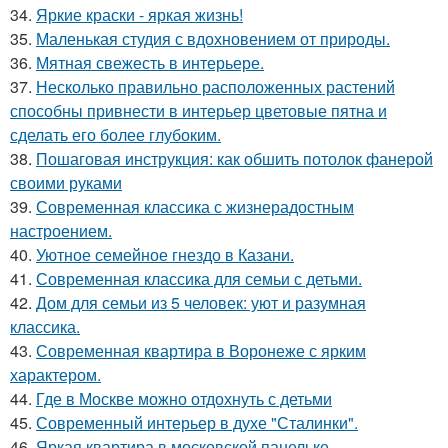
34.
Яркие краски - яркая жизнь!
35.
Маленькая студия с вдохновением от природы.
36.
Мятная свежесть в интерьере.
37.
Несколько правильно расположенных растений
способны привнести в интерьер цветовые пятна и
сделать его более глубоким.
38.
Пошаговая инструкция: как обшить потолок фанерой
своими руками
39.
Современная классика с жизнерадостным
настроением.
40.
Уютное семейное гнездо в Казани.
41.
Современная классика для семьи с детьми.
42.
Дом для семьи из 5 человек: уют и разумная
классика.
43.
Современная квартира в Воронеже с ярким
характером.
44.
Где в Москве можно отдохнуть с детьми
45.
Современный интерьер в духе "Сталинки".
46.
Яркая квартира в московской панельке.