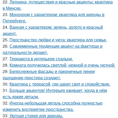
22.
Лепнина, путешествия и красные акценты: квартира
в Минске.
23.
Монохром с характером: квартира для аренды в
Петербурге.
24.
Ванная с характером: зелень, золото и красный
акцент.
25.
Пространство любви и уюта: квартира для семьи.
26.
Современные тенденции акцент на фактурах и
натуральности делают.
27.
Терракота в интерьере спальни.
28.
Комната получилась светлой, нежной и очень уютной.
29.
Белоснежные фасады и лаконичные линии
ощущение простора создают.
30.
Квартира с террасой, где царит свет и спокойствие.
31.
Больше акцентов! Интерьер оживает, когда в нём
есть яркие детали.
32.
Иногда небольшая деталь способна полностью
изменить восприятие пространства.
33.
Уютная студия для аренды.