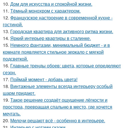
10.
Дом для искусства и спокойной жизни.
11.
Тёмный монохром с характером.
12.
Французское настроение в современной кухне -
гостиной.
13.
Городская квартира для активного ритма жизни.
14.
Яркий интерьер квартиры в сталинке.
15.
Немного фантазии, минимальный бюджет - и в
комнате появляется стильное зеркало с мягкой
подсветкой.
16.
Главные тренды обоев: цвета, которые определяют
сезон.
17.
Поймай момент - добавь цвета!
18.
Винтажные элементы всегда интерьеру особый
шарм придают.
19.
Такое решение создаёт ощущение лёгкости и
простора, превращая спальню в место, где хочется
мечтать.
20.
Мелочи решают всё - особенно в интерьере.
21.
Интерьер с нотами сказки.