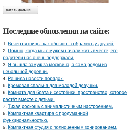
читать дальше →
Последние обновления на сайте:
1.
Вечер пятницы, как обычно - собрались у друзей.
2.
Помню, когда мы с мужем начали жить вместе, его
родители нас очень поддержали.
3.
Я вышла замуж за москвича, а сама родом из
небольшой деревни.
4.
Решила навести порядок.
5.
Кремовая спальня для молодой девушки.
6.
Комната для брата и сестрёнки: пространство, которое
растёт вместе с детьми.
7.
Тихая роскошь с анималистичным настроением.
8.
Компактная квартира с продуманной
функциональностью.
9.
Компактная студия с полноценным зонированием.