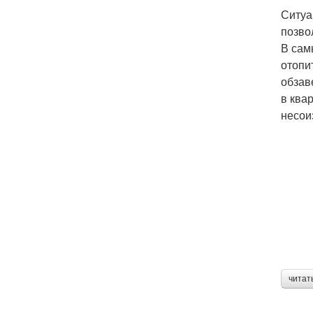
Ситуа
позво
В сам
отопи
обзав
в ква
несои
читат