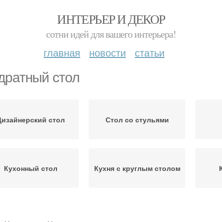
ИНТЕРЬЕР И ДЕКОР
сотни идей для вашего интерьера!
главная
новости
статьи
дратный стол
Дизайнерский стол
Стол со стульями
Кухонный стол
Кухня с круглым столом
Стол для кухни
Красивые столы
Об