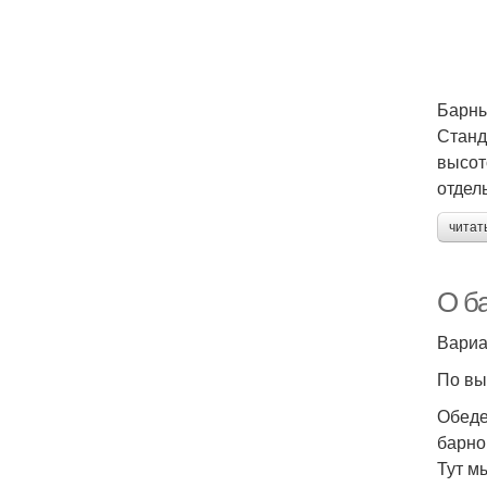
Барны
Станд
высот
отдел
читат
О ба
Вариа
По вы
Обеде
барно
Тут м