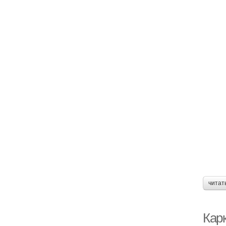
читат
Кар