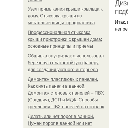
Диз
Узел примыкания крыши крыльца к
под
дому. Стыковка крыши из
Итак,
металлочерпицы, профнастила
непре
Профессиональная стыковка
крыши пристройки с крышей дома:
основные принципы и приемы
Обшивка внутри: как я использовал
березовую влагостойкую фанеру
для создания уютного интерьера
Демонтаж пластиковых панелей.
Как снять панели в ванной.
Демонтаж стеновых панелей – ПВХ
(Сэндвич), ДСП и МДФ. Способы
крепления ПВХ панелей на потолок
Делать или нет порог в ванной.
Нужен порог в ванной или нет