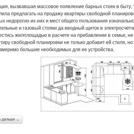
ция, вызвавшая массовое появление барных стоек в быту, 
лила предлагать на продажу квартиры свободной планировк
ых недорогих их них и мест общего пользования изначальн
тельные и газовый стояки да вводный щиток в электросчет
естись жилплощадью в расчете на прибавление в семье, не 
ртиру свободной планировки не только добавит ей стиля, но 
змеримо большие необходимых для ее устройства.
ь дальше →