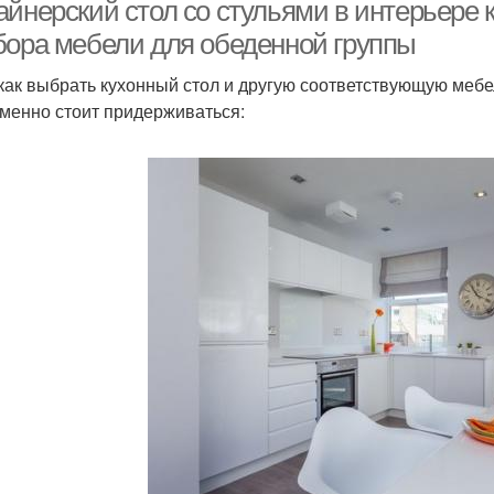
айнерский стол со стульями в интерьере 
бора мебели для обеденной группы
 как выбрать кухонный стол и другую соответствующую мебе
Стол на кухню
Прямоугольный стол
О
менно стоит придерживаться:
Барный стол
Материал для стола
Де