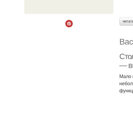
читат
Вас
Сто
— в
Мало 
небол
функц