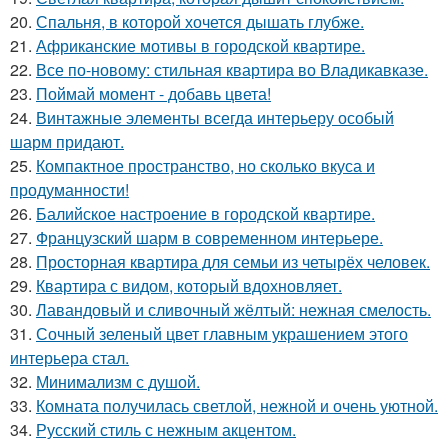
20.
Спальня, в которой хочется дышать глубже.
21.
Африканские мотивы в городской квартире.
22.
Все по-новому: стильная квартира во Владикавказе.
23.
Поймай момент - добавь цвета!
24.
Винтажные элементы всегда интерьеру особый
шарм придают.
25.
Компактное пространство, но сколько вкуса и
продуманности!
26.
Балийское настроение в городской квартире.
27.
Французский шарм в современном интерьере.
28.
Просторная квартира для семьи из четырёх человек.
29.
Квартира с видом, который вдохновляет.
30.
Лавандовый и сливочный жёлтый: нежная смелость.
31.
Сочный зеленый цвет главным украшением этого
интерьера стал.
32.
Минимализм с душой.
33.
Комната получилась светлой, нежной и очень уютной.
34.
Русский стиль с нежным акцентом.