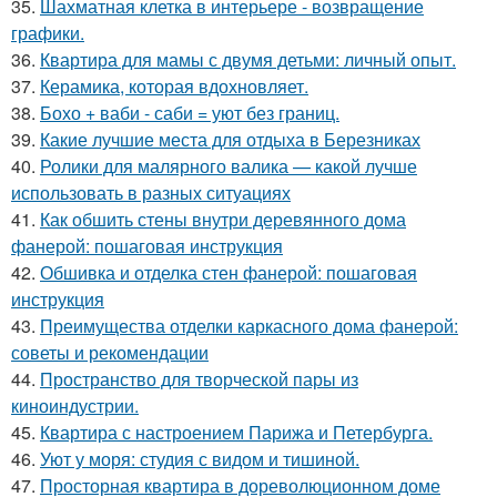
35.
Шахматная клетка в интерьере - возвращение
графики.
36.
Квартира для мамы с двумя детьми: личный опыт.
37.
Керамика, которая вдохновляет.
38.
Бохо + ваби - саби = уют без границ.
39.
Какие лучшие места для отдыха в Березниках
40.
Ролики для малярного валика — какой лучше
использовать в разных ситуациях
41.
Как обшить стены внутри деревянного дома
фанерой: пошаговая инструкция
42.
Обшивка и отделка стен фанерой: пошаговая
инструкция
43.
Преимущества отделки каркасного дома фанерой:
советы и рекомендации
44.
Пространство для творческой пары из
киноиндустрии.
45.
Квартира с настроением Парижа и Петербурга.
46.
Уют у моря: студия с видом и тишиной.
47.
Просторная квартира в дореволюционном доме