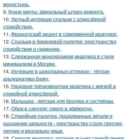
монастырь.
9.
Кухня мечты: финальный штрих ремонта.
10.
Уютный интерьер спальни с атмосферой
спокойствия.
11.
Французский акцент в современной квартире.
12.
Спальня в бирюзовой палитре: пространство
спокойствия и гармонии.
13.
Сдержанная монохромная квартира в стиле
минимализм в Москве.
14.
Интерьер в шоколадных оттенках - тёплая
альтернатива Бежу.
15.
Нюдовая трёхкомнатная квартира с мягкой и
спокойной атмосферой.
16.
Малышка - детская для братика и сестрёнки.
17.
Обои в санузле: смело и эффектно.
18.
Спокойная палитра, продуманные детали и
ощущение цельности - пространство стало светлее,
уютнее и визуально чище.
19.
Светлая квартира, которая дышит спокойствием.