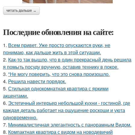
читать дальше →
Последние обновления на сайте:
1.
Всем привет. Уже просто опускаются руки, не
понимаю, как дальше жить в этой ситуации.
2.
Как-то так вышло, что в один прекрасный день решила
я помыть посуду вручную, оставив технику в покое.
3.
"Не могу поверить, что это снова произошло.
4.
Решила навести порядок.
5.
Стильная однокомнатная квартира с яркими
акцентами.
6.
Эстетичный интерьер небольшой кухни - гостиной, где
каждая деталь работает на ощущение роскоши и уюта
одновременно.
7.
Минималистичная элегантность с панорамным Видом.
8.
Компактная квартира с видом на новодевичий