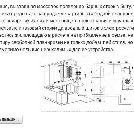
ция, вызвавшая массовое появление барных стоек в быту, 
лила предлагать на продажу квартиры свободной планировк
ых недорогих их них и мест общего пользования изначальн
тельные и газовый стояки да вводный щиток в электросчет
естись жилплощадью в расчете на прибавление в семье, не 
ртиру свободной планировки не только добавит ей стиля, но 
змеримо большие необходимых для ее устройства.
ь дальше →