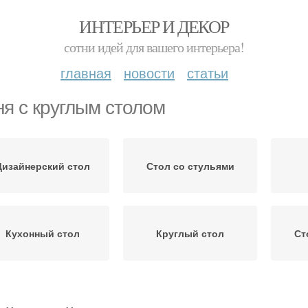
ИНТЕРЬЕР И ДЕКОР
сотни идей для вашего интерьера!
главная
новости
статьи
ня с круглым столом
Дизайнерский стол
Стол со стульями
Кухонный стол
Круглый стол
Ст
Красивые столы
Обеденные столы
Ст