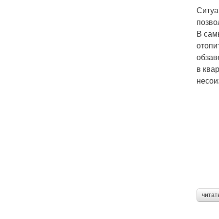
Ситуа
позво
В сам
отопи
обзав
в ква
несои
читат