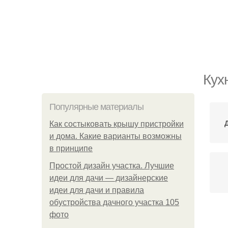
Кух
Популярные материалы
Как состыковать крышу пристройки
и дома. Какие варианты возможны
в принципе
Простой дизайн участка. Лучшие
идеи для дачи — дизайнерские
идеи для дачи и правила
обустройства дачного участка 105
фото