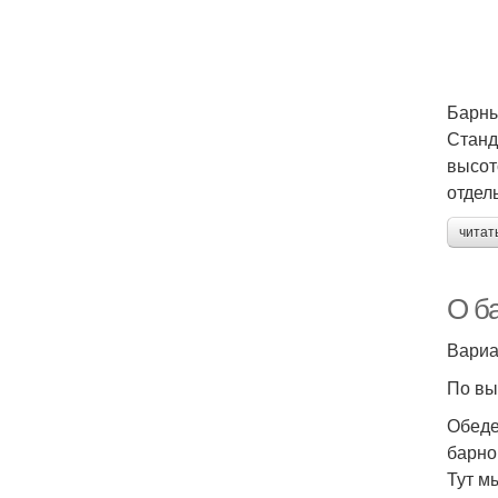
Барны
Станд
высот
отдел
читат
О ба
Вариа
По вы
Обеде
барно
Тут м