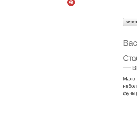
читат
Вас
Сто
— в
Мало 
небол
функц