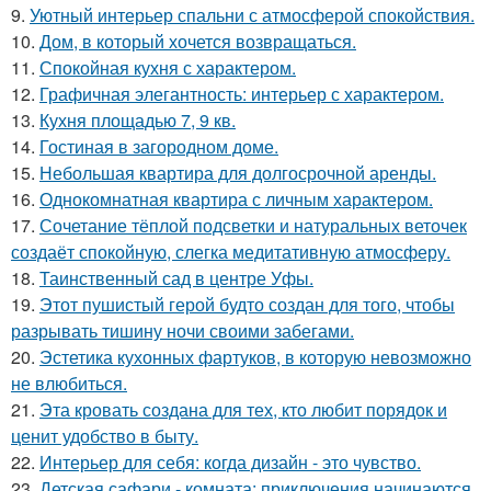
9.
Уютный интерьер спальни с атмосферой спокойствия.
10.
Дом, в который хочется возвращаться.
11.
Спокойная кухня с характером.
12.
Графичная элегантность: интерьер с характером.
13.
Кухня площадью 7, 9 кв.
14.
Гостиная в загородном доме.
15.
Небольшая квартира для долгосрочной аренды.
16.
Однокомнатная квартира с личным характером.
17.
Сочетание тёплой подсветки и натуральных веточек
создаёт спокойную, слегка медитативную атмосферу.
18.
Таинственный сад в центре Уфы.
19.
Этот пушистый герой будто создан для того, чтобы
разрывать тишину ночи своими забегами.
20.
Эстетика кухонных фартуков, в которую невозможно
не влюбиться.
21.
Эта кровать создана для тех, кто любит порядок и
ценит удобство в быту.
22.
Интерьер для себя: когда дизайн - это чувство.
23.
Детская сафари - комната: приключения начинаются