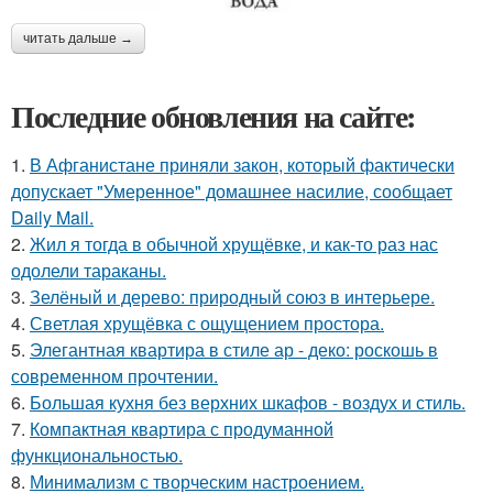
читать дальше →
Последние обновления на сайте:
1.
В Афганистане приняли закон, который фактически
допускает "Умеренное" домашнее насилие, сообщает
Daily Mail.
2.
Жил я тогда в обычной хрущёвке, и как-то раз нас
одолели тараканы.
3.
Зелёный и дерево: природный союз в интерьере.
4.
Светлая хрущёвка с ощущением простора.
5.
Элегантная квартира в стиле ар - деко: роскошь в
современном прочтении.
6.
Большая кухня без верхних шкафов - воздух и стиль.
7.
Компактная квартира с продуманной
функциональностью.
8.
Минимализм с творческим настроением.