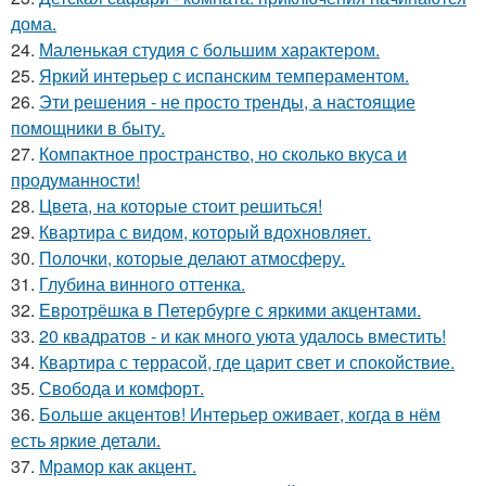
дома.
24.
Маленькая студия с большим характером.
25.
Яркий интерьер с испанским темпераментом.
26.
Эти решения - не просто тренды, а настоящие
помощники в быту.
27.
Компактное пространство, но сколько вкуса и
продуманности!
28.
Цвета, на которые стоит решиться!
29.
Квартира с видом, который вдохновляет.
30.
Полочки, которые делают атмосферу.
31.
Глубина винного оттенка.
32.
Евротрёшка в Петербурге с яркими акцентами.
33.
20 квадратов - и как много уюта удалось вместить!
34.
Квартира с террасой, где царит свет и спокойствие.
35.
Свобода и комфорт.
36.
Больше акцентов! Интерьер оживает, когда в нём
есть яркие детали.
37.
Мрамор как акцент.