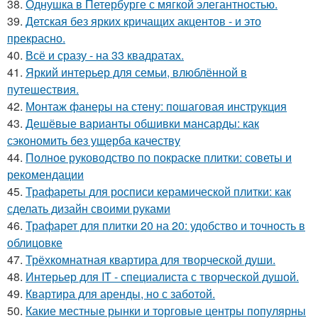
38.
Однушка в Петербурге с мягкой элегантностью.
39.
Детская без ярких кричащих акцентов - и это
прекрасно.
40.
Всё и сразу - на 33 квадратах.
41.
Яркий интерьер для семьи, влюблённой в
путешествия.
42.
Монтаж фанеры на стену: пошаговая инструкция
43.
Дешёвые варианты обшивки мансарды: как
сэкономить без ущерба качеству
44.
Полное руководство по покраске плитки: советы и
рекомендации
45.
Трафареты для росписи керамической плитки: как
сделать дизайн своими руками
46.
Трафарет для плитки 20 на 20: удобство и точность в
облицовке
47.
Трёхкомнатная квартира для творческой души.
48.
Интерьер для IT - специалиста с творческой душой.
49.
Квартира для аренды, но с заботой.
50.
Какие местные рынки и торговые центры популярны