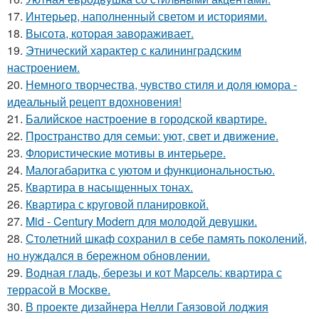
17.
Интерьер, наполненный светом и историями.
18.
Высота, которая завораживает.
19.
Этнический характер с калининградским
настроением.
20.
Немного творчества, чувство стиля и доля юмора -
идеальный рецепт вдохновения!
21.
Балийское настроение в городской квартире.
22.
Пространство для семьи: уют, свет и движение.
23.
Флористические мотивы в интерьере.
24.
Малогабаритка с уютом и функциональностью.
25.
Квартира в насыщенных тонах.
26.
Квартира с круговой планировкой.
27.
Mid - Century Modern для молодой девушки.
28.
Столетний шкаф сохранил в себе память поколений,
но нуждался в бережном обновлении.
29.
Водная гладь, березы и кот Марсель: квартира с
террасой в Москве.
30.
В проекте дизайнера Нелли Гаязовой лоджия