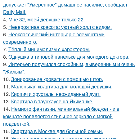
допускает "Умеренное" домашнее насилие, сообщает
Daily Mail.
4.
Мне 32, моей девушке только 22.
5.
Невероятная красота: уютный холл с видом.
6.
Неоклассический интерьер с элементами
современного.
7.
Тёплый минимализм с характером.
8.
Однушка в типовой панельке для молодого доктора.
9.
Интерьер получился спокойным, выверенным и очень
"Жилым".
10.
Зонирование кровати с помощью штор.
11.
Маленькая квартира для молодой девушки.
12.
Кирпич и хрусталь: неожиданный дуэт.
13.
Квартира в таунхаусе на Якиманке.
14.
Немного фантазии, минимальный бюджет - и в
комнате появляется стильное зеркало с мягкой
подсветкой.
15.
Квартира в Москве для большой семьи.
16.
Уютная евродвушка со стильными акцентами.