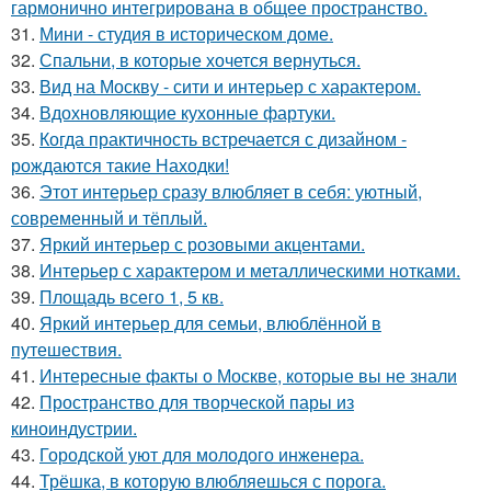
гармонично интегрирована в общее пространство.
31.
Мини - студия в историческом доме.
32.
Спальни, в которые хочется вернуться.
33.
Вид на Москву - сити и интерьер с характером.
34.
Вдохновляющие кухонные фартуки.
35.
Когда практичность встречается с дизайном -
рождаются такие Находки!
36.
Этот интерьер сразу влюбляет в себя: уютный,
современный и тёплый.
37.
Яркий интерьер с розовыми акцентами.
38.
Интерьер с характером и металлическими нотками.
39.
Площадь всего 1, 5 кв.
40.
Яркий интерьер для семьи, влюблённой в
путешествия.
41.
Интересные факты о Москве, которые вы не знали
42.
Пространство для творческой пары из
киноиндустрии.
43.
Городской уют для молодого инженера.
44.
Трёшка, в которую влюбляешься с порога.