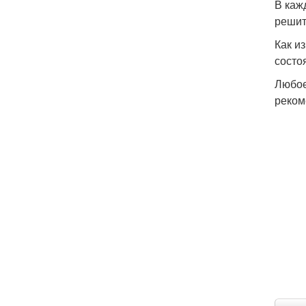
В каж
решить
Как и
состо
Любое
реком