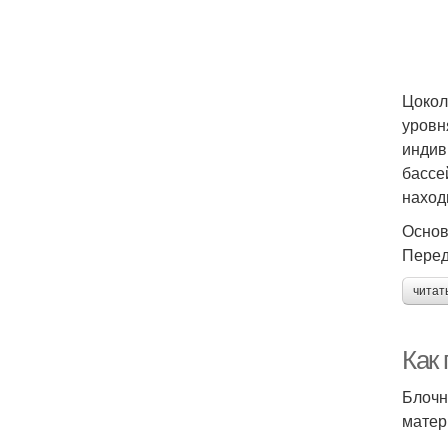
Цокол
уровн
индив
бассе
наход
Осно
Перед
читат
Как
Блочн
матер