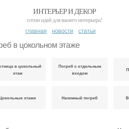
ИНТЕРЬЕР И ДЕКОР
сотни идей для вашего интерьера!
главная
новости
статьи
реб в цокольном этаже
стница в цокольный
Погреб с отдельным
П
этаж
входом
Цокольные этажи
Наземный погреб
В