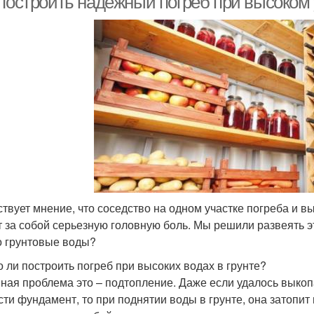
 построить надёжный погреб при высоком 
твует мнение, что соседство на одном участке погреба и в
т за собой серьезную головную боль. Мы решили развеять эт
о грунтовые воды?
 ли построить погреб при высоких водах в грунте?
ная проблема это – подтопление. Даже если удалось выкоп
сти фундамент, то при поднятии воды в грунте, она затопит 