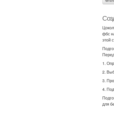
читат
Соз
Цокол
фбс н
этой 
Подго
Перед
1. Оп
2. Вы
3. Пр
4. По
Подго
для б