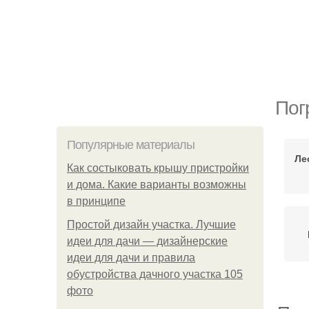
Пог
Популярные материалы
Ле
Как состыковать крышу пристройки
и дома. Какие варианты возможны
в принципе
Простой дизайн участка. Лучшие
идеи для дачи — дизайнерские
идеи для дачи и правила
обустройства дачного участка 105
фото