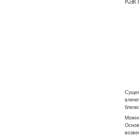
Как
Сущес
влече
близк
Можно
Основ
возве