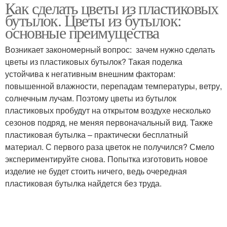
Как сделать цветы из пластиковых
Трогательные цветочки
Бутылки без окраски
бутылок. Цветы из бутылок:
основные преимущества
Возникает закономерный вопрос: зачем нужно сделать
Розы из пластиковых
цветы из пластиковых бутылок? Такая поделка
Розы из бутылки
бутылок
устойчива к негативным внешним факторам:
повышенной влажности, перепадам температуры, ветру,
солнечным лучам. Поэтому цветы из бутылок
пластиковых пробудут на открытом воздухе несколько
Роза из пластиковой
Ромашка из
сезонов подряд, не меняя первоначальный вид. Также
бутылки
пластиковой бутылки
пластиковая бутылка – практически бесплатный
материал. С первого раза цветок не получился? Смело
экспериментируйте снова. Попытка изготовить новое
изделие не будет стоить ничего, ведь очередная
пластиковая бутылка найдется без труда.