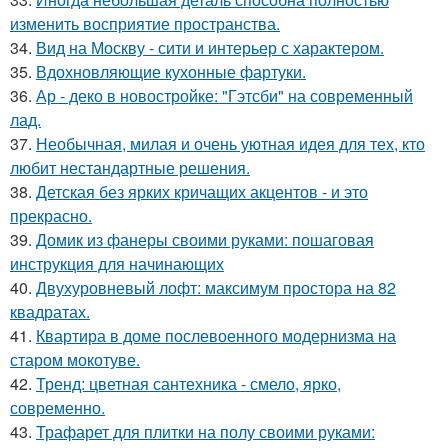
изменить восприятие пространства.
34.
Вид на Москву - сити и интерьер с характером.
35.
Вдохновляющие кухонные фартуки.
36.
Ар - деко в новостройке: "Гэтсби" на современный
лад.
37.
Необычная, милая и очень уютная идея для тех, кто
любит нестандартные решения.
38.
Детская без ярких кричащих акцентов - и это
прекрасно.
39.
Домик из фанеры своими руками: пошаговая
инструкция для начинающих
40.
Двухуровневый лофт: максимум простора на 82
квадратах.
41.
Квартира в доме послевоенного модернизма на
старом мокотуве.
42.
Тренд: цветная сантехника - смело, ярко,
современно.
43.
Трафарет для плитки на полу своими руками: