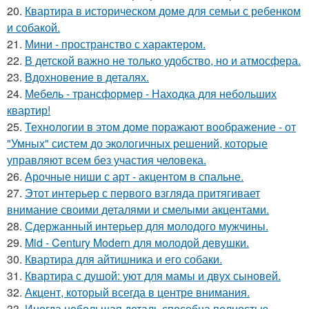
20.
Квартира в историческом доме для семьи с ребенком
и собакой.
21.
Мини - пространство с характером.
22.
В детской важно не только удобство, но и атмосфера.
23.
Вдохновение в деталях.
24.
Мебель - трансформер - Находка для небольших
квартир!
25.
Технологии в этом доме поражают воображение - от
"Умных" систем до экологичных решений, которые
управляют всем без участия человека.
26.
Арочные ниши с арт - акцентом в спальне.
27.
Этот интерьер с первого взгляда притягивает
внимание своими деталями и смелыми акцентами.
28.
Сдержанный интерьер для молодого мужчины.
29.
Mid - Century Modern для молодой девушки.
30.
Квартира для айтишника и его собаки.
31.
Квартира с душой: уют для мамы и двух сыновей.
32.
Акцент, который всегда в центре внимания.
33.
Иногда небольшая деталь способна полностью