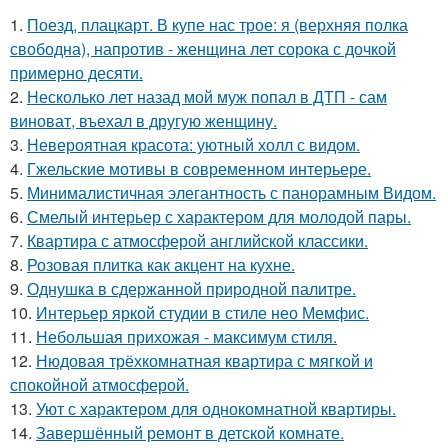
1.
Поезд, плацкарт. В купе нас трое: я (верхняя полка
свободна), напротив - женщина лет сорока с дочкой
примерно десяти.
2.
Несколько лет назад мой муж попал в ДТП - сам
виноват, въехал в другую женщину.
3.
Невероятная красота: уютный холл с видом.
4.
Гжельские мотивы в современном интерьере.
5.
Минималистичная элегантность с панорамным Видом.
6.
Смелый интерьер с характером для молодой пары.
7.
Квартира с атмосферой английской классики.
8.
Розовая плитка как акцент на кухне.
9.
Однушка в сдержанной природной палитре.
10.
Интерьер яркой студии в стиле нео Мемфис.
11.
Небольшая прихожая - максимум стиля.
12.
Нюдовая трёхкомнатная квартира с мягкой и
спокойной атмосферой.
13.
Уют с характером для однокомнатной квартиры.
14.
Завершённый ремонт в детской комнате.