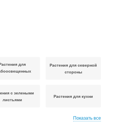
Растения для
Растения для северной
абоосвещенных
стороны
помещений
ения с зелеными
Растения для кухни
листьями
Показать все
стения для юго-
Неприхотливые