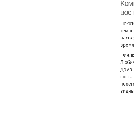
Ком
вос
Некот
темпе
наход
время
Фиалк
Любим
Домаш
соста
перег
видны