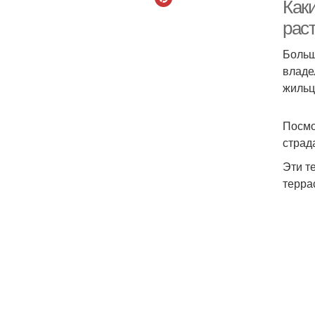
Как
рас
Больш
Р
владе
жильц
Посмо
страд
Эти т
терра