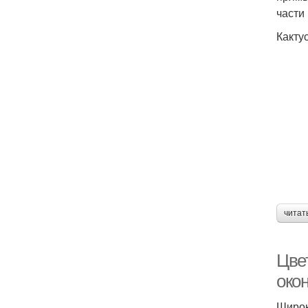
части
Какту
читат
Цве
око
Широк