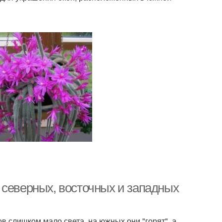
 северных, восточных и западных
в слишком мало света, на южных они "горят", а