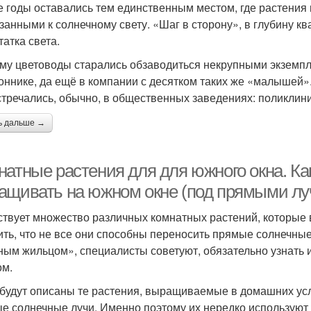
е годы оставались тем единственным местом, где растения 
занными к солнечному свету. «Шаг в сторону», в глубину к
татка света.
му цветоводы старались обзаводиться некрупными экземпл
оннике, да ещё в компании с десятком таких же «малышей»
стречались, обычно, в общественных заведениях: поликлини
ь дальше →
натные растения для для южного окна. К
ащивать на южном окне (под прямыми лу
твует множество различных комнатных растений, которые 
ить, что не все они способны переносить прямые солнечны
ным жильцом», специалисты советуют, обязательно узнать
ом.
будут описаны те растения, выращиваемые в домашних усл
е солнечные лучи. Именно поэтому их нередко используют