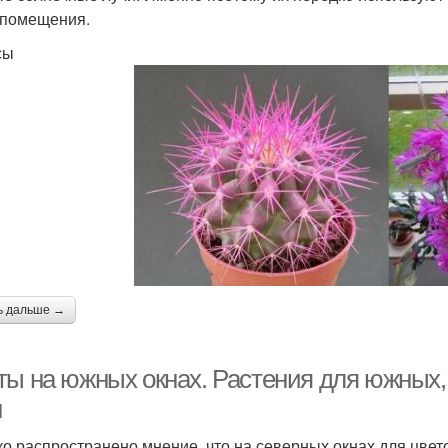
 помещения.
сы
ь дальше →
ты на южных окнах. Растения для южных,
н
о распространено мнение, что на северных окнах для цвето