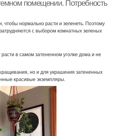
осточных окон
растения
 темном помещении. Потребность
 чтобы нормально расти и зеленеть. Поэтому
ения для южного
, затрудняются с выбором комнатных зеленых
окна
 расти в самом затененном уголке дома и не
ыращивания, но и для украшения затененных
венные красивые экземпляры.