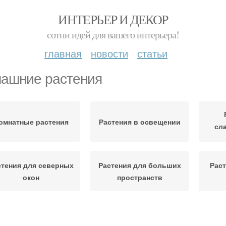
ИНТЕРЬЕР И ДЕКОР
сотни идей для вашего интерьера!
главная
новости
статьи
ашние растения
омнатные растения
Растения в освещении
сл
стения для северных
Растения для больших
Раст
окон
пространств
Ра
дходящие растения
Растения на кухне