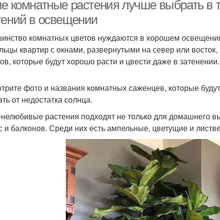
в
ие комнатные растения лучше выбрать в
тений в освещении
инство комнатных цветов нуждаются в хорошем освещении,
астения для южных
Растения для западного
Раст
льцы квартир с окнами, развернутыми на север или восток
окон
окна
ов, которые будут хорошо расти и цвести даже в затенении.
трите фото и названия комнатных саженцев, которые будут
ать от недостатка солнца.
енелюбивые растения подходят не только для домашнего в
с и балконов. Среди них есть ампельные, цветущие и лист