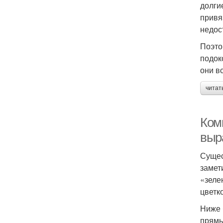
долги
привя
недос
Поэто
подок
они в
читат
Ком
выр
Сущес
замет
«зеле
цветк
Ниже 
прямы