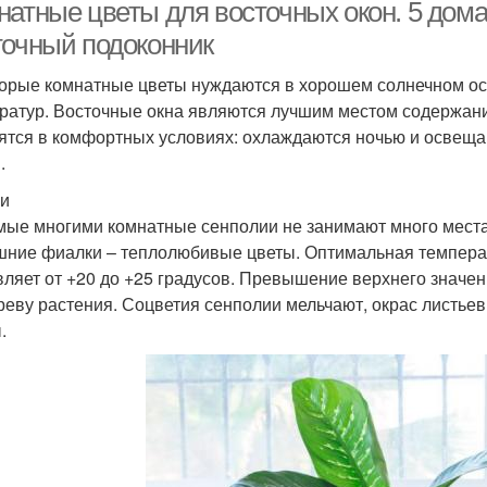
натные цветы для восточных окон. 5 дом
точный подоконник
орые комнатные цветы нуждаются в хорошем солнечном ос
ратур. Восточные окна являются лучшим местом содержани
ятся в комфортных условиях: охлаждаются ночью и освеща
.
и
ые многими комнатные сенполии не занимают много места 
ние фиалки – теплолюбивые цветы. Оптимальная температу
вляет от +20 до +25 градусов. Превышение верхнего значе
реву растения. Соцветия сенполии мельчают, окрас листьев
.