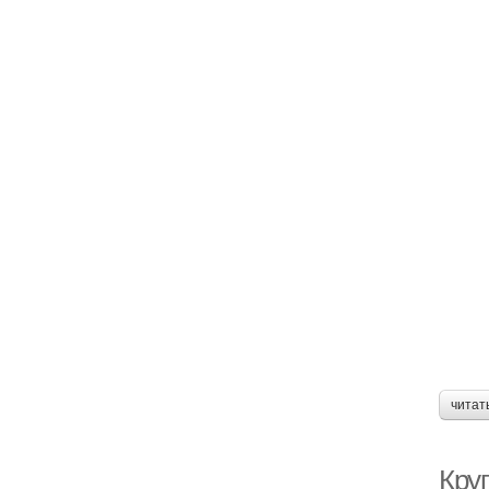
читат
Кру