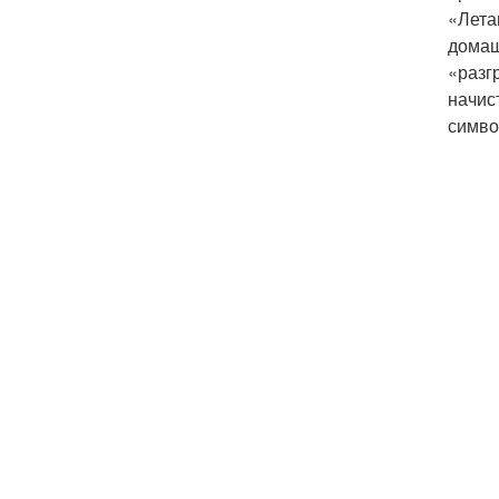
«Лета
домаш
«разг
начис
симво