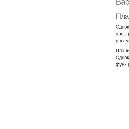
Вас
Пла
Однок
прост
рассм
Плани
Однок
функц