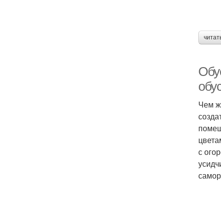
читат
Обу
обус
Чем ж
созда
помещ
цвета
с ого
усидч
самор