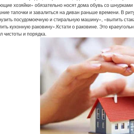
ющие хозяйки» обязательно носят дома обувь со шнурками 
ние тапочки и завалиться на диван раньше времени. В риту
рузить посудомоечную и стиральную машину», «выпить стак
тить кухонную раковину».Кстати о раковине. Это краеугол
л чистоты и порядка.