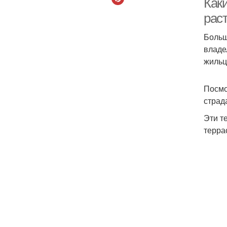
Как
рас
Больш
владе
жильц
Посмо
страд
Эти т
терра