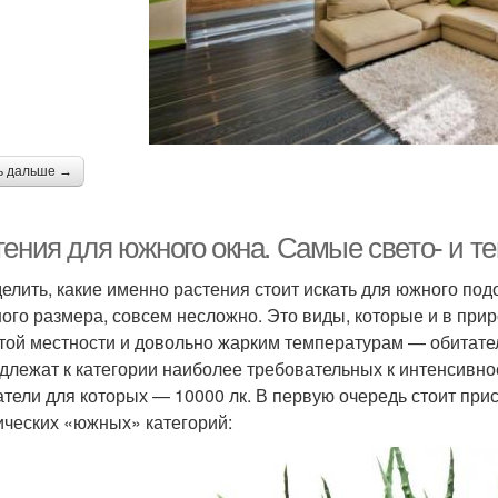
ь дальше →
тения для южного окна. Самые свето- и 
елить, какие именно растения стоит искать для южного подо
ого размера, совсем несложно. Это виды, которые и в при
той местности и довольно жарким температурам — обитател
длежат к категории наиболее требовательных к интенсивн
атели для которых — 10000 лк. В первую очередь стоит при
ических «южных» категорий: