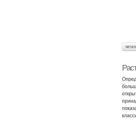
читат
Рас
Опред
больш
откры
прина
показ
класс