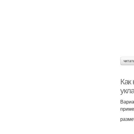
читат
Как
укл
Вариа
приме
разме