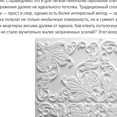
ии. Справедливо это и для легкой пенополистирольной плит
ражения далеко не идеального потолка. Традиционный спо
м — прост и скор, однако есть более интересный метод — о
ва получат не только необычную поверхность, но и сумеют 
х квартирах весьма далеки от идеала. Как клеить потолочну
 не стало мучительно жалко затраченных усилий? Этот вопр