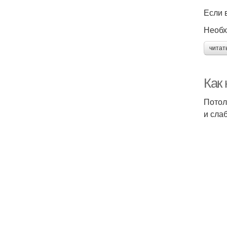
Если 
Необх
читат
Как
Потол
и сла