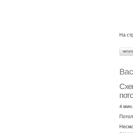
На ст
читат
Вас
Схем
пото
4 мин.
Потол
Несмо