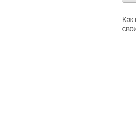
Как
сво