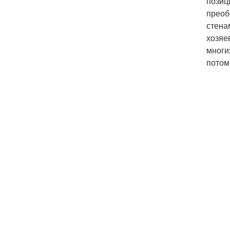
позиц
преоб
стена
хозяе
многи
потом