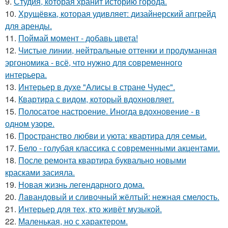
9.
Студия, которая хранит историю города.
10.
Хрущёвка, которая удивляет: дизайнерский апгрейд
для аренды.
11.
Поймай момент - добавь цвета!
12.
Чистые линии, нейтральные оттенки и продуманная
эргономика - всё, что нужно для современного
интерьера.
13.
Интерьер в духе "Алисы в стране Чудес".
14.
Квартира с видом, который вдохновляет.
15.
Полосатое настроение. Иногда вдохновение - в
одном узоре.
16.
Пространство любви и уюта: квартира для семьи.
17.
Бело - голубая классика с современными акцентами.
18.
После ремонта квартира буквально новыми
красками засияла.
19.
Новая жизнь легендарного дома.
20.
Лавандовый и сливочный жёлтый: нежная смелость.
21.
Интерьер для тех, кто живёт музыкой.
22.
Маленькая, но с характером.