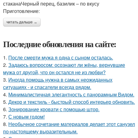
стаканаЧерный перец, базилик – по вкусу
Приготовление:
читать дальше →
Последние обновления на сайте:
1.
После смерти мужа я одна с сыном осталась.
2.
Задаюсь вопросом: осознают ли жёны, вернувшие
мужа от другой, что он остался не из любви?
3.
Иногда помощь нужна в самых неожиданных
ситуациях - и спасатели всегда рядом.
4.
Минималистичная элегантность с панорамным Видом.
5.
Декор и текстиль - быстрый способ интерьер обновить.
6.
Зонирование кровати с помощью штор.
7.
С новым годом!
8.
Необычное сочетание материалов делает этот санузел
по-настоящему выразительным.