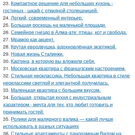
23.
Компактное решение для небольших кухонь -
гостиных - шкаф с откидной столешницей.
24.
Легкий, современный интерьер.
25.
Большая роскошь на маленькой площади.
26.
Семейное гнездо в Алма-ате: птицы, кот и свобода.
27.
Мрамор как акцент.
28.
Крутая евродвушка, вдохновлённая экзотикой.
29.
Новая жизнь Сталинки.
30.
Картина, в которую вы вложили себя.
31.
Московская квартира с французским настроением.
32.
Стильная неоклассика. Небольшая квартира в стиле
неоклассики светлой и элегантной получилась.
33.
Маленькая квартира с большим вкусом.
34.
Большая, открытая кухня с индустриальным
характером - мечта для тех, кто любит готовить и
принимать гостей.
35.
Ролики для малярного валика — какой лучше
использовать в разных ситуациях
36.
Стильные апартаменты с панорамным Видом на