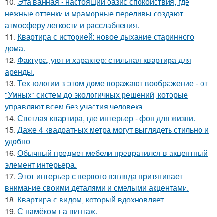
10.
Эта ванная - настоящий оазис спокойствия, где
нежные оттенки и мраморные переливы создают
атмосферу легкости и расслабления.
11.
Квартира с историей: новое дыхание старинного
дома.
12.
Фактура, уют и характер: стильная квартира для
аренды.
13.
Технологии в этом доме поражают воображение - от
"Умных" систем до экологичных решений, которые
управляют всем без участия человека.
14.
Светлая квартира, где интерьер - фон для жизни.
15.
Даже 4 квадратных метра могут выглядеть стильно и
удобно!
16.
Обычный предмет мебели превратился в акцентный
элемент интерьера.
17.
Этот интерьер с первого взгляда притягивает
внимание своими деталями и смелыми акцентами.
18.
Квартира с видом, который вдохновляет.
19.
С намёком на винтаж.