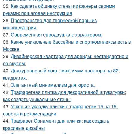
35.
Как сделать обшивку стены из фанеры своими
руками: пошаговая инструкция
36.
Пространство для творческой пары из
киноиндустрии.
37.
Современная евродвушка с характером.
38.
Какие уникальные бассейны и спорткомплексы есть в
Москве
39.
Дизайнерская квартира для аренды: нестандартно и
со вкусом.
40.
Двухуровневый лофт: максимум простора на 82
квадратах.
41.
Элегантный минимализм для юриста.
42.
Трафаретная плитка для декоративной штукатурки:
как создать уникальные стены
43.
Ускорьте укладку плитки с трафаретом 15 на 15:
советы и рекомендации
44.
Трафарет Орнамент для плитки: как создать
красивые дизайны