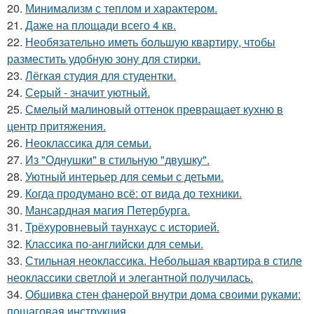
20.
Минимализм с теплом и характером.
21.
Даже на площади всего 4 кв.
22.
Необязательно иметь большую квартиру, чтобы
разместить удобную зону для стирки.
23.
Лёгкая студия для студентки.
24.
Серый - значит уютный.
25.
Смелый малиновый оттенок превращает кухню в
центр притяжения.
26.
Неоклассика для семьи.
27.
Из "Однушки" в стильную "двушку".
28.
Уютный интерьер для семьи с детьми.
29.
Когда продумано всё: от вида до техники.
30.
Мансардная магия Петербурга.
31.
Трёхуровневый таунхаус с историей.
32.
Классика по-английски для семьи.
33.
Стильная неоклассика. Небольшая квартира в стиле
неоклассики светлой и элегантной получилась.
34.
Обшивка стен фанерой внутри дома своими руками:
пошаговая инструкция