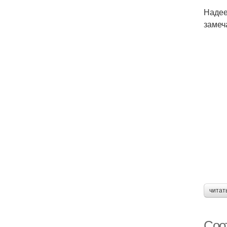
Надее
замеч
читат
Соот