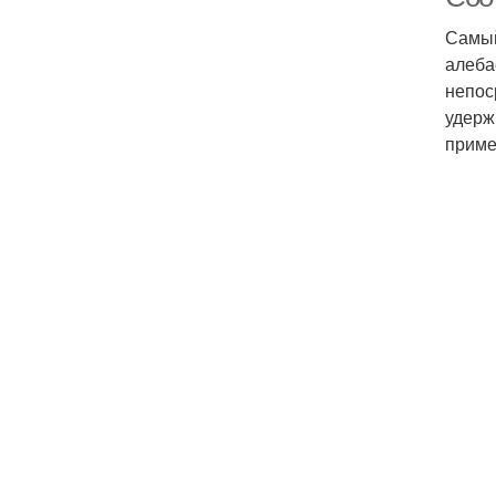
Самый
алеба
непос
удерж
приме