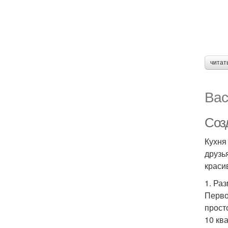
читат
Вас
Соз
Кухня
друзь
краси
1. Ра
Перво
прост
10 кв