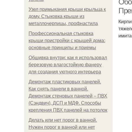
Обои
Пре
Узел примыкания крыши крыльца к
дому. Стыковка крыши из
Кирпи
металлочерпицы, профнастила
тяжел
Профессиональная стыковка
имита
крыши пристройки с крышей дома:
основные принципы и приемы
Обшивка внутри: как я использовал
березовую влагостойкую фанеру
для создания уютного интерьера
Демонтаж пластиковых панелей.
Как снять панели в ванной.
Демонтаж стеновых панелей – ПВХ
(Сэндвич), ДСП и МДФ. Способы
крепления ПВХ панелей на потолок
Делать или нет порог в ванной.
Нужен порог в ванной или нет