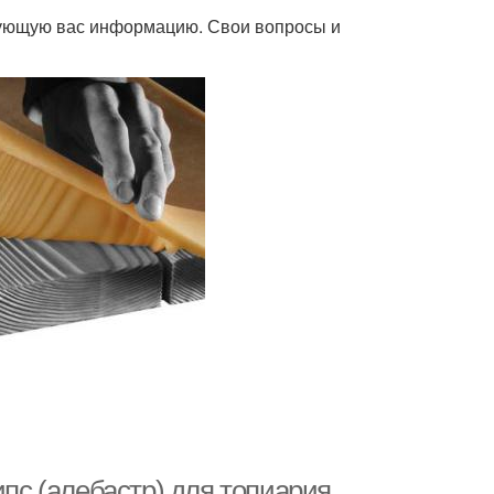
есующую вас информацию. Свои вопросы и
ипс (алебастр) для топиария