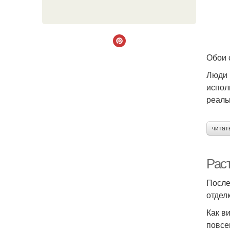
Обои 
Люди 
испол
реаль
читат
Рас
После
отделк
Как в
повсе