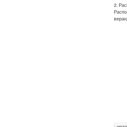
2. Ра
Распо
веран
читат