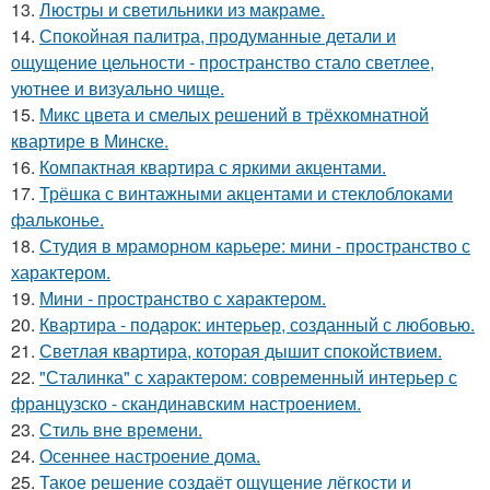
13.
Люстры и светильники из макраме.
14.
Спокойная палитра, продуманные детали и
ощущение цельности - пространство стало светлее,
уютнее и визуально чище.
15.
Микс цвета и смелых решений в трёхкомнатной
квартире в Минске.
16.
Компактная квартира с яркими акцентами.
17.
Трёшка с винтажными акцентами и стеклоблоками
фальконье.
18.
Студия в мраморном карьере: мини - пространство с
характером.
19.
Мини - пространство с характером.
20.
Квартира - подарок: интерьер, созданный с любовью.
21.
Светлая квартира, которая дышит спокойствием.
22.
"Сталинка" с характером: современный интерьер с
французско - скандинавским настроением.
23.
Стиль вне времени.
24.
Осеннее настроение дома.
25.
Такое решение создаёт ощущение лёгкости и