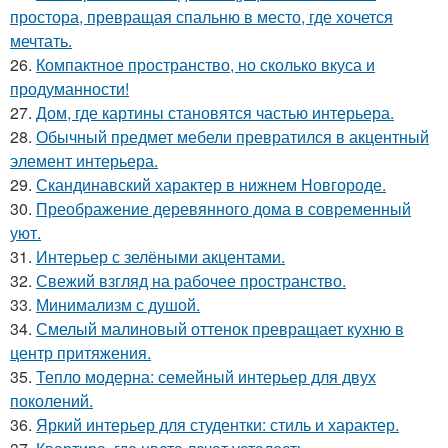
простора, превращая спальню в место, где хочется
мечтать.
26.
Компактное пространство, но сколько вкуса и
продуманности!
27.
Дом, где картины становятся частью интерьера.
28.
Обычный предмет мебели превратился в акцентный
элемент интерьера.
29.
Скандинавский характер в нижнем Новгороде.
30.
Преображение деревянного дома в современный
уют.
31.
Интерьер с зелёными акцентами.
32.
Свежий взгляд на рабочее пространство.
33.
Минимализм с душой.
34.
Смелый малиновый оттенок превращает кухню в
центр притяжения.
35.
Тепло модерна: семейный интерьер для двух
поколений.
36.
Яркий интерьер для студентки: стиль и характер.