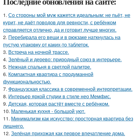
Последние обновления на сайте:
1.
Со стороны мой муж кажется идеальным: не пьёт, не
курит, не даёт поводов для ревности, с ребёнком
справляется отлично, да и готовит лучше многих.
2.
Перебирала его вещи и в рюкзаке наткнулась на
пустую упаковку от каких-то таблеток.
3.
Встреча на ночной трассе.
4.
Зелёный и дерево: природный союз в интерьере.
5.
Нежная спальня в светлой палитре.
6.
Компактная квартира с продуманной
функциональностью.
7.
Французская классика в современной интерпретации.
8.
Интерьер яркой студии в стиле нео Мемфис.
9.
Детская, которая растёт вместе с ребёнком.
10.
Маленькая кухня - большой уют.
11.
Минимализм как искусство: просторная квартира без
лишнего.
12.
Зелёная прихожая как первое впечатление дома.