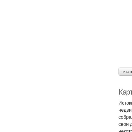
читат
Кар
Исток
недви
собра
свои 
некот