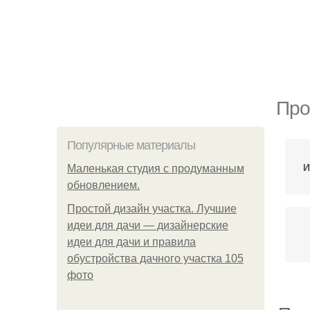
Про
Популярные материалы
И
Маленькая студия с продуманным
обновлением.
Простой дизайн участка. Лучшие
идеи для дачи — дизайнерские
идеи для дачи и правила
обустройства дачного участка 105
фото