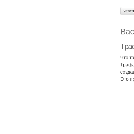
читат
Вас
Тра
Что т
Трафа
созда
Это п