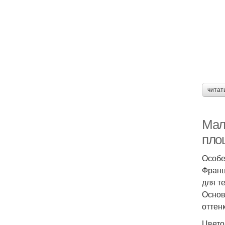
читат
Мал
пло
Особе
Франц
для т
Основ
оттен
Цвето