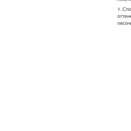
1. Сп
оттен
песоч