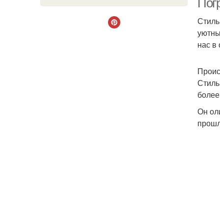
Погр
Стиль
уютны
нас в
Проис
Стиль
более
Он ол
прошл