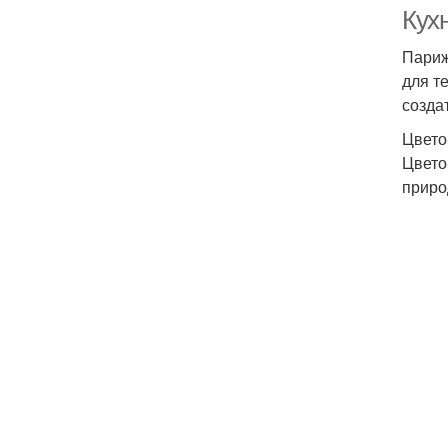
Кухн
Париж
для т
созда
Цвето
Цвето
приро