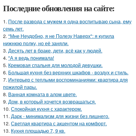
Последние обновления на сайте:
1.
После развода с мужем я одна воспитываю сына, ему
семь лет.
2.
"Мне Неудобно, я не Полезу Наверх": я купила
нижнюю полку, но её заняли.
3.
Десять лет в браке, дети, всё как у людей.
4.
"А я ведь понимала!
5.
Кремовая спальня для молодой девушки.
6.
Большая кухня без верхних шкафов - воздух и стиль.
7.
Интерьер с теплыми воспоминаниями: квартира для
пожилой пары.
8.
Ванная комната в алом цвете.
9.
Дом, в который хочется возвращаться.
10.
Спокойная кухня с характером.
11.
Дарк - минимализм для жизни без лишнего.
12.
Светлая квартира с акцентом на комфорт.
13.
Кухня площадью 7, 9 кв.