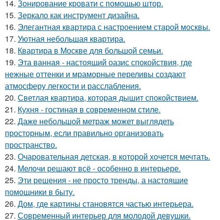
14.
Зонирование кровати с помощью штор.
15.
Зеркало как инструмент дизайна.
16.
Элегантная квартира с настроением старой москвы.
17.
Уютная небольшая квартира.
18.
Квартира в Москве для большой семьи.
19.
Эта ванная - настоящий оазис спокойствия, где
нежные оттенки и мраморные переливы создают
атмосферу легкости и расслабления.
20.
Светлая квартира, которая дышит спокойствием.
21.
Кухня - гостиная в современном стиле.
22.
Даже небольшой метраж может выглядеть
просторным, если правильно организовать
пространство.
23.
Очаровательная детская, в которой хочется мечтать.
24.
Мелочи решают всё - особенно в интерьере.
25.
Эти решения - не просто тренды, а настоящие
помощники в быту.
26.
Дом, где картины становятся частью интерьера.
27.
Современный интерьер для молодой девушки.