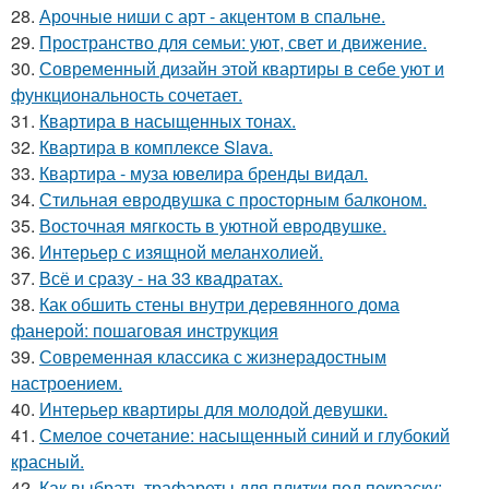
28.
Арочные ниши с арт - акцентом в спальне.
29.
Пространство для семьи: уют, свет и движение.
30.
Современный дизайн этой квартиры в себе уют и
функциональность сочетает.
31.
Квартира в насыщенных тонах.
32.
Квартира в комплексе Slava.
33.
Квартира - муза ювелира бренды видал.
34.
Стильная евродвушка с просторным балконом.
35.
Восточная мягкость в уютной евродвушке.
36.
Интерьер с изящной меланхолией.
37.
Всё и сразу - на 33 квадратах.
38.
Как обшить стены внутри деревянного дома
фанерой: пошаговая инструкция
39.
Современная классика с жизнерадостным
настроением.
40.
Интерьер квартиры для молодой девушки.
41.
Смелое сочетание: насыщенный синий и глубокий
красный.
42.
Как выбрать трафареты для плитки под покраску: