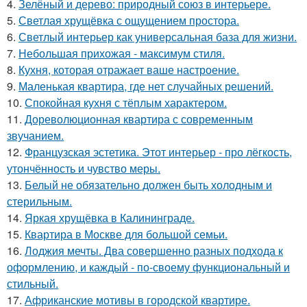
4.
Зелёный и дерево: природный союз в интерьере.
5.
Светлая хрущёвка с ощущением простора.
6.
Светлый интерьер как универсальная база для жизни.
7.
Небольшая прихожая - максимум стиля.
8.
Кухня, которая отражает ваше настроение.
9.
Маленькая квартира, где нет случайных решений.
10.
Спокойная кухня с тёплым характером.
11.
Дореволюционная квартира с современным
звучанием.
12.
Французская эстетика. Этот интерьер - про лёгкость,
утончённость и чувство меры.
13.
Белый не обязательно должен быть холодным и
стерильным.
14.
Яркая хрущёвка в Калининграде.
15.
Квартира в Москве для большой семьи.
16.
Лоджия мечты. Два совершенно разных подхода к
оформлению, и каждый - по-своему функциональный и
стильный.
17.
Африканские мотивы в городской квартире.