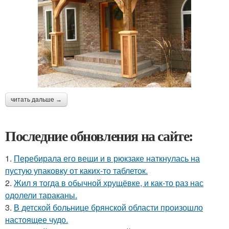
читать дальше →
Последние обновления на сайте:
1.
Перебирала его вещи и в рюкзаке наткнулась на
пустую упаковку от каких-то таблеток.
2.
Жил я тогда в обычной хрущёвке, и как-то раз нас
одолели тараканы.
3.
В детской больнице брянской области произошло
настоящее чудо.