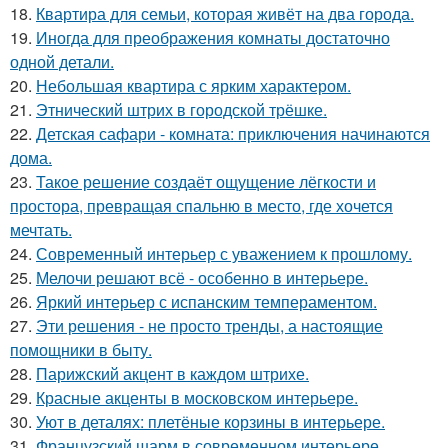
18.
Квартира для семьи, которая живёт на два города.
19.
Иногда для преображения комнаты достаточно
одной детали.
20.
Небольшая квартира с ярким характером.
21.
Этнический штрих в городской трёшке.
22.
Детская сафари - комната: приключения начинаются
дома.
23.
Такое решение создаёт ощущение лёгкости и
простора, превращая спальню в место, где хочется
мечтать.
24.
Современный интерьер с уважением к прошлому.
25.
Мелочи решают всё - особенно в интерьере.
26.
Яркий интерьер с испанским темпераментом.
27.
Эти решения - не просто тренды, а настоящие
помощники в быту.
28.
Парижский акцент в каждом штрихе.
29.
Красные акценты в московском интерьере.
30.
Уют в деталях: плетёные корзины в интерьере.
31.
Французский шарм в современном интерьере.