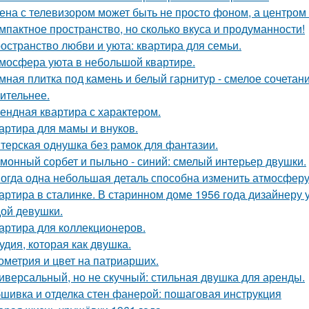
ена с телевизором может быть не просто фоном, а центром
мпактное пространство, но сколько вкуса и продуманности!
остранство любви и уюта: квартира для семьи.
мосфера уюта в небольшой квартире.
мная плитка под камень и белый гарнитур - смелое сочетани
ительнее.
ендная квартира с характером.
артира для мамы и внуков.
терская однушка без рамок для фантазии.
монный сорбет и пыльно - синий: смелый интерьер двушки.
огда одна небольшая деталь способна изменить атмосферу
артира в сталинке. В старинном доме 1956 года дизайнеру
ой девушки.
артира для коллекционеров.
удия, которая как двушка.
ометрия и цвет на патриарших.
иверсальный, но не скучный: стильная двушка для аренды.
шивка и отделка стен фанерой: пошаговая инструкция