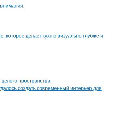
 внимания.
е, которое делает кухню визуально глубже и
 целого пространства.
 удалось создать современный интерьер для