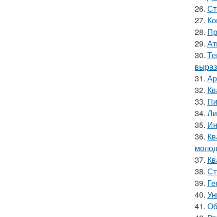
26.
Ст
27.
Ко
28.
Пр
29.
Ат
30.
Те
выраз
31.
Ар
32.
Кв
33.
Пи
34.
Ли
35.
Ин
36.
Кв
молод
37.
Кв
38.
Ст
39.
Ге
40.
Ун
41.
Об