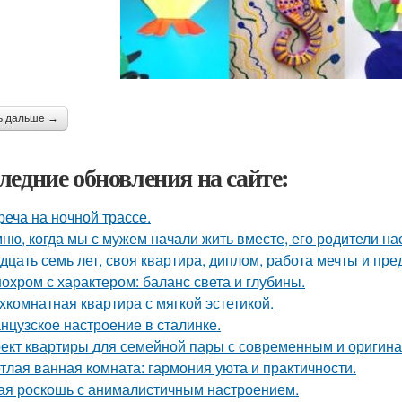
ь дальше →
ледние обновления на сайте:
реча на ночной трассе.
ню, когда мы с мужем начали жить вместе, его родители на
дцать семь лет, своя квартира, диплом, работа мечты и пре
охром с характером: баланс света и глубины.
хкомнатная квартира с мягкой эстетикой.
нцузское настроение в сталинке.
ект квартиры для семейной пары с современным и оригин
тлая ванная комната: гармония уюта и практичности.
ая роскошь с анималистичным настроением.