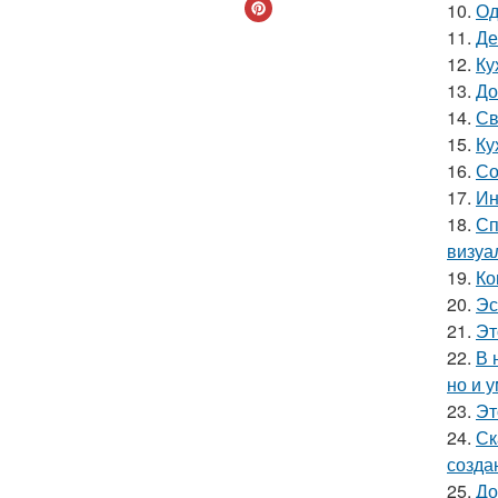
10.
Од
11.
Де
12.
Ку
13.
До
14.
Св
15.
Ку
16.
Со
17.
Ин
18.
Сп
визуа
19.
Ко
20.
Эс
21.
Эт
22.
В 
но и 
23.
Эт
24.
Ск
созда
25.
До