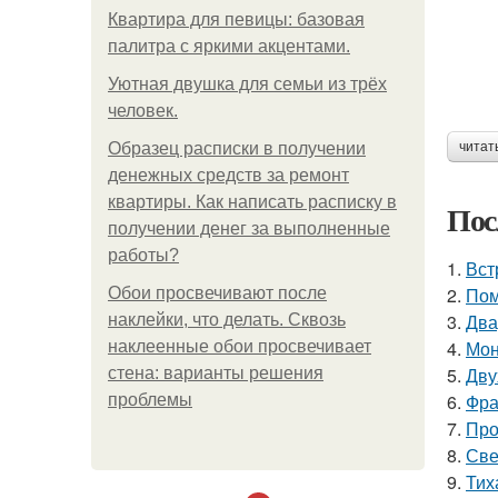
Квартира для певицы: базовая
палитра с яркими акцентами.
Уютная двушка для семьи из трёх
человек.
Образец расписки в получении
читат
денежных средств за ремонт
квартиры. Как написать расписку в
Пос
получении денег за выполненные
работы?
1.
Вст
2.
Пом
Обои просвечивают после
3.
Два
наклейки, что делать. Сквозь
4.
Мон
наклеенные обои просвечивает
5.
Дву
стена: варианты решения
6.
Фра
проблемы
7.
Про
8.
Све
9.
Тих