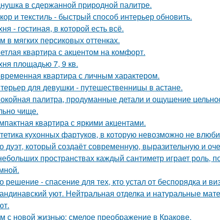
нушка в сдержанной природной палитре.
кор и текстиль - быстрый способ интерьер обновить.
хня - гостиная, в которой есть всё.
м в мягких персиковых оттенках.
етлая квартира с акцентом на комфорт.
хня площадью 7, 9 кв.
временная квартира с личным характером.
терьер для девушки - путешественницы в астане.
окойная палитра, продуманные детали и ощущение цельност
льно чище.
мпактная квартира с яркими акцентами.
тетика кухонных фартуков, в которую невозможно не влюби
о дуэт, который создаёт современную, выразительную и оч
небольших пространствах каждый сантиметр играет роль, п
умной.
о решение - спасение для тех, кто устал от беспорядка и в
андинавский уют. Нейтральная отделка и натуральные мат
ют.
м с новой жизнью: смелое преображение в Кракове.