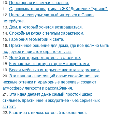
10.
Просторная и светлая спальня.
11.
Однокомнатная квартира в ЖК "Движение Тушино".
12.
Цвета и текстуры: уютный интерьер в Санкт-
петербурге.
13.
Дом, в который хочется возвращаться.
14.
Спокойная кухня с тёплым характером.
15.
Гармония геометрии и света.
16.
Практичное решение для дома, где всё должно быть
под рукой и при этом скрыто от глаз.
17.
Яркий интерьер квартиры в сталинке.
18.
Компактная квартира с яркими акцентами.
19.
Белая мебель в интерьере: чистота и гармония.
20.
Эта ванная - настоящий оазис спокойствия, где
нежные оттенки и мраморные переливы создают
атмосферу легкости и расслабления.
21.
Эта идея делает даже самый простой шкаф
стильнее, практичнее и аккуратнее - без серьёзных
затрат.
22.
Квартира с видом, который вдохновляет.