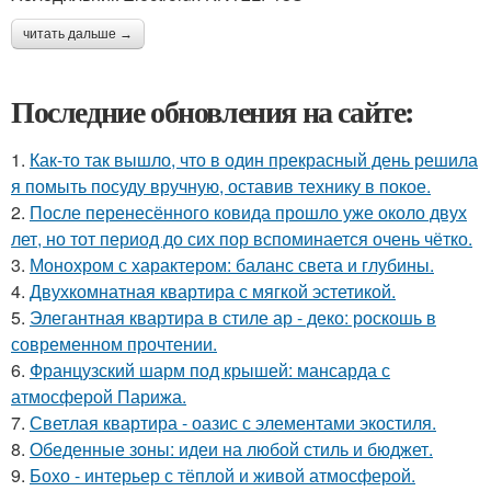
читать дальше →
Последние обновления на сайте:
1.
Как-то так вышло, что в один прекрасный день решила
я помыть посуду вручную, оставив технику в покое.
2.
После перенесённого ковида прошло уже около двух
лет, но тот период до сих пор вспоминается очень чётко.
3.
Монохром с характером: баланс света и глубины.
4.
Двухкомнатная квартира с мягкой эстетикой.
5.
Элегантная квартира в стиле ар - деко: роскошь в
современном прочтении.
6.
Французский шарм под крышей: мансарда с
атмосферой Парижа.
7.
Светлая квартира - оазис с элементами экостиля.
8.
Обеденные зоны: идеи на любой стиль и бюджет.
9.
Бохо - интерьер с тёплой и живой атмосферой.